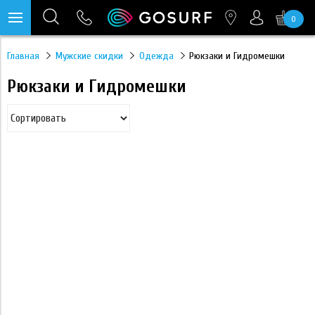
0
https://mc.yandex.ru/pixel/28467905289433451?rnd=%aw_random%
Главная
Мужские скидки
Одежда
Рюкзаки и Гидромешки
Рюкзаки и Гидромешки