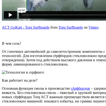
ACT GoKart - Torq Surfboards
from
Torq Surfboards
on
Vimeo
.
В чем соль?
От гоночных автомобилей до самолетостроения: компоненты с 
технологий. Для изготовления сёрфбордов стекловолокно пред
отверждения). Затем под действием высокого давления и темп
форму ламинированного стекловолокна.
Как работает на деле?
Основная функция смолы в производстве
сёрфбордов
– удержи
вязкость. Без стекловолкна смола – тяжелый и хрупкий материа
новых сёрфбордах Torq ACT важным преимуществом является на
стекловолокно машиной: никакого избытка, ни грамма лишнего