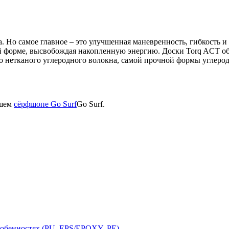
. Но самое главное – это улучшенная маневренность, гибкость 
ей форме, высвобождая накопленную энергию. Доски Torq ACT об
о нетканого углеродного волокна, самой прочной формы углеро
ашем
сёрфшопе Go Surf
Go Surf.
собенностях (PU, EPS/EPOXY, PE)