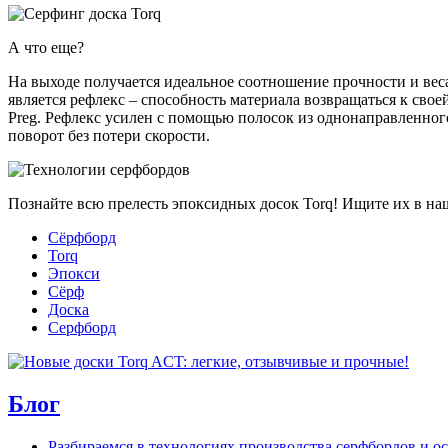
А что еще?
На выходе получается идеальное соотношение прочности и веса
является рефлекс – способность материала возвращаться к сво
Preg. Рефлекс усилен с помощью полосок из однонаправленног
поворот без потери скорости.
Познайте всю прелесть эпоксидных досок Torq! Ищите их в н
Сёрфборд
Torq
Эпокси
Сёрф
Доска
Серфборд
Блог
Разбираемся в технологиях производства серфбордов и о