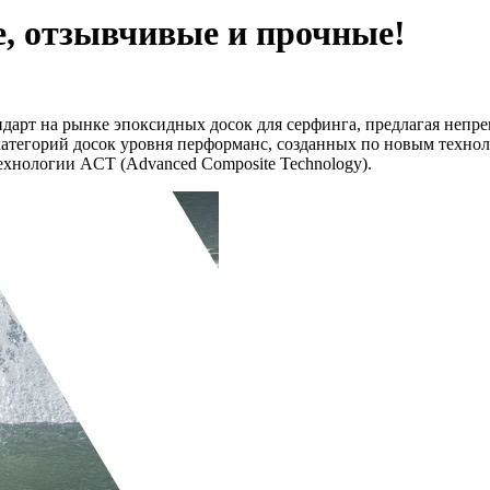
е, отзывчивые и прочные!
ндарт на рынке эпоксидных досок для серфинга, предлагая непр
категорий досок уровня перформанс, созданных по новым техно
технологии ACT (Advanced Composite Technology).