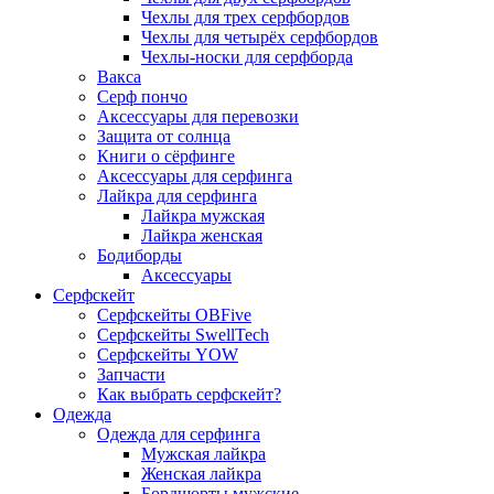
Чехлы для трех серфбордов
Чехлы для четырёх серфбордов
Чехлы-носки для серфборда
Вакса
Серф пончо
Аксессуары для перевозки
Защита от солнца
Книги о сёрфинге
Аксессуары для серфинга
Лайкра для серфинга
Лайкра мужская
Лайкра женская
Бодиборды
Аксессуары
Серфскейт
Серфскейты OBFive
Серфскейты SwellTech
Серфскейты YOW
Запчасти
Как выбрать серфскейт?
Одежда
Одежда для серфинга
Мужская лайкра
Женская лайкра
Бордшорты мужские