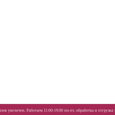
ов увеличен. Работаем 11:00-19:00 пн-пт, обработка и отгрузка