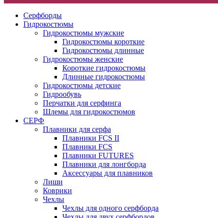
Серфборды
Гидрокостюмы
Гидрокостюмы мужские
Гидрокостюмы короткие
Гидрокостюмы длинные
Гидрокостюмы женские
Короткие гидрокостюмы
Длинные гидрокостюмы
Гидрокостюмы детские
Гидрообувь
Перчатки для серфинга
Шлемы для гидрокостюмов
СЕРФ
Плавники для серфа
Плавники FCS II
Плавники FCS
Плавники FUTURES
Плавники для лонгборда
Аксессуары для плавников
Лиши
Коврики
Чехлы
Чехлы для одного серфборда
Чехлы для двух серфбордов