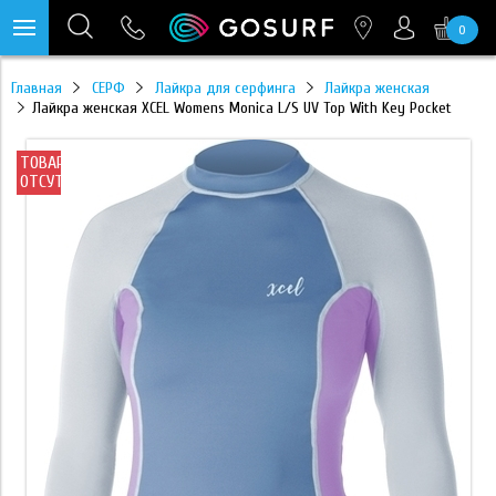
0
https://mc.yandex.ru/pixel/28467905289433451?rnd=%aw_random%
Главная
СЕРФ
Лайкра для серфинга
Лайкра женская
Лайкра женская XCEL Womens Monica L/S UV Top With Key Pocket
ТОВАР
ОТСУТСТВУЕТ