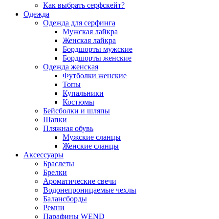
Как выбрать серфскейт?
Одежда
Одежда для серфинга
Мужская лайкра
Женская лайкра
Бордшорты мужские
Бордшорты женские
Одежда женская
Футболки женские
Топы
Купальники
Костюмы
Бейсболки и шляпы
Шапки
Пляжная обувь
Мужские сланцы
Женские сланцы
Аксессуары
Браслеты
Брелки
Ароматические свечи
Водонепроницаемые чехлы
Балансборды
Ремни
Парафины WEND