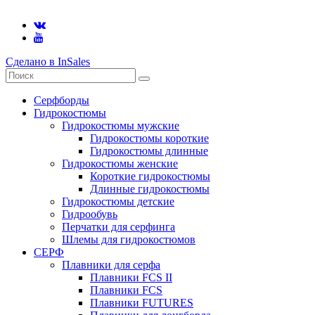
Сделано в InSales
Серфборды
Гидрокостюмы
Гидрокостюмы мужские
Гидрокостюмы короткие
Гидрокостюмы длинные
Гидрокостюмы женские
Короткие гидрокостюмы
Длинные гидрокостюмы
Гидрокостюмы детские
Гидрообувь
Перчатки для серфинга
Шлемы для гидрокостюмов
СЕРФ
Плавники для серфа
Плавники FCS II
Плавники FCS
Плавники FUTURES