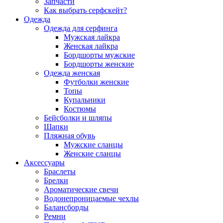
Запчасти
Как выбрать серфскейт?
Одежда
Одежда для серфинга
Мужская лайкра
Женская лайкра
Бордшорты мужские
Бордшорты женские
Одежда женская
Футболки женские
Топы
Купальники
Костюмы
Бейсболки и шляпы
Шапки
Пляжная обувь
Мужские сланцы
Женские сланцы
Аксессуары
Браслеты
Брелки
Ароматические свечи
Водонепроницаемые чехлы
Балансборды
Ремни