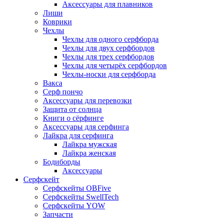
Аксессуары для плавников
Лиши
Коврики
Чехлы
Чехлы для одного серфборда
Чехлы для двух серфбордов
Чехлы для трех серфбордов
Чехлы для четырёх серфбордов
Чехлы-носки для серфборда
Вакса
Серф пончо
Аксессуары для перевозки
Защита от солнца
Книги о сёрфинге
Аксессуары для серфинга
Лайкра для серфинга
Лайкра мужская
Лайкра женская
Бодиборды
Аксессуары
Серфскейт
Серфскейты OBFive
Серфскейты SwellTech
Серфскейты YOW
Запчасти