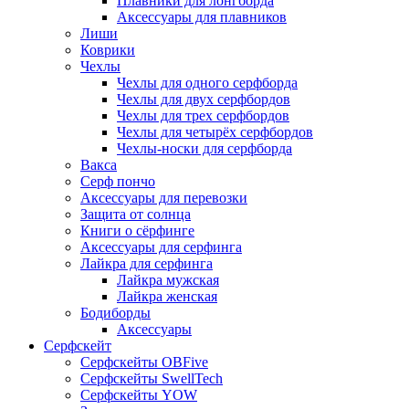
Плавники для лонгборда
Аксессуары для плавников
Лиши
Коврики
Чехлы
Чехлы для одного серфборда
Чехлы для двух серфбордов
Чехлы для трех серфбордов
Чехлы для четырёх серфбордов
Чехлы-носки для серфборда
Вакса
Серф пончо
Аксессуары для перевозки
Защита от солнца
Книги о сёрфинге
Аксессуары для серфинга
Лайкра для серфинга
Лайкра мужская
Лайкра женская
Бодиборды
Аксессуары
Серфскейт
Серфскейты OBFive
Серфскейты SwellTech
Серфскейты YOW