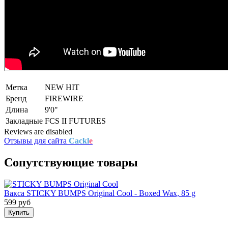
Метка
NEW
HIT
Бренд
FIREWIRE
Длина
9'0"
Закладные
FCS II
FUTURES
Reviews are disabled
Отзывы для сайта
Cackl
e
Сопутствующие товары
Вакса STICKY BUMPS Original Cool - Boxed Wax, 85 g
599 руб
Купить