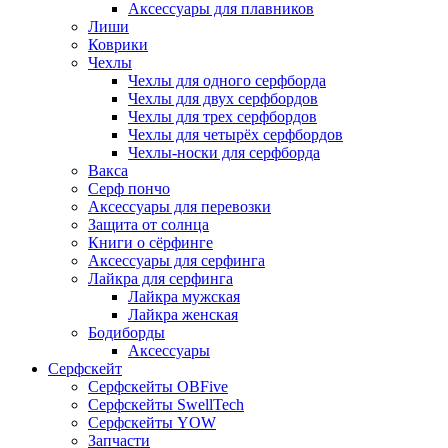
Аксессуары для плавников
Лиши
Коврики
Чехлы
Чехлы для одного серфборда
Чехлы для двух серфбордов
Чехлы для трех серфбордов
Чехлы для четырёх серфбордов
Чехлы-носки для серфборда
Вакса
Серф пончо
Аксессуары для перевозки
Защита от солнца
Книги о сёрфинге
Аксессуары для серфинга
Лайкра для серфинга
Лайкра мужская
Лайкра женская
Бодиборды
Аксессуары
Серфскейт
Серфскейты OBFive
Серфскейты SwellTech
Серфскейты YOW
Запчасти