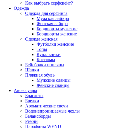
Как выбрать серфскейт?
Одежда
Одежда для серфинга
Мужская лайкра
Женская лайкра
Бордшорты мужские
Бордшорты женские
Одежда женская
Футболки женские
Топы
Купальники
Костюмы
Бейсболки и шляпы
Шапки
Пляжная обувь
Мужские сланцы
Женские сланцы
Аксессуары
Браслеты
Брелки
Ароматические свечи
Водонепроницаемые чехлы
Балансборды
Ремни
Парафины WEND