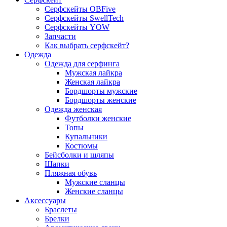
Серфскейты OBFive
Серфскейты SwellTech
Серфскейты YOW
Запчасти
Как выбрать серфскейт?
Одежда
Одежда для серфинга
Мужская лайкра
Женская лайкра
Бордшорты мужские
Бордшорты женские
Одежда женская
Футболки женские
Топы
Купальники
Костюмы
Бейсболки и шляпы
Шапки
Пляжная обувь
Мужские сланцы
Женские сланцы
Аксессуары
Браслеты
Брелки