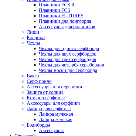
Плавники FCS II
Плавники FCS
Плавники FUTURES
Плавники для лонгборда
Аксессуары для плавников
Лиши
Коврики
Чехлы
Чехлы для одного серфборда
Чехлы для двух серфбордов
Чехлы для трех серфбордов
Чехлы для четырёх серфбордов
Чехлы-носки для серфборда
Вакса
Серф пончо
Аксессуары для перевозки
Защита от солнца
Книги о сёрфинге
Аксессуары для серфинга
Лайкра для серфинга
Лайкра мужская
Лайкра женская
Бодиборды
Аксессуары
Серфскейт