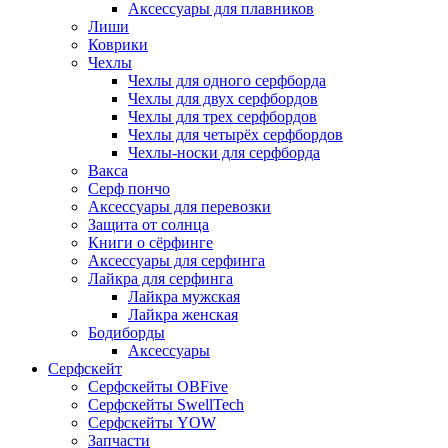
Аксессуары для плавников
Лиши
Коврики
Чехлы
Чехлы для одного серфборда
Чехлы для двух серфбордов
Чехлы для трех серфбордов
Чехлы для четырёх серфбордов
Чехлы-носки для серфборда
Вакса
Серф пончо
Аксессуары для перевозки
Защита от солнца
Книги о сёрфинге
Аксессуары для серфинга
Лайкра для серфинга
Лайкра мужская
Лайкра женская
Бодиборды
Аксессуары
Серфскейт
Серфскейты OBFive
Серфскейты SwellTech
Серфскейты YOW
Запчасти