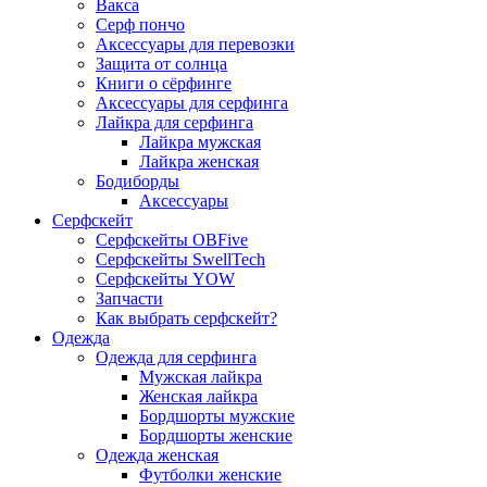
Вакса
Серф пончо
Аксессуары для перевозки
Защита от солнца
Книги о сёрфинге
Аксессуары для серфинга
Лайкра для серфинга
Лайкра мужская
Лайкра женская
Бодиборды
Аксессуары
Серфскейт
Серфскейты OBFive
Серфскейты SwellTech
Серфскейты YOW
Запчасти
Как выбрать серфскейт?
Одежда
Одежда для серфинга
Мужская лайкра
Женская лайкра
Бордшорты мужские
Бордшорты женские
Одежда женская
Футболки женские