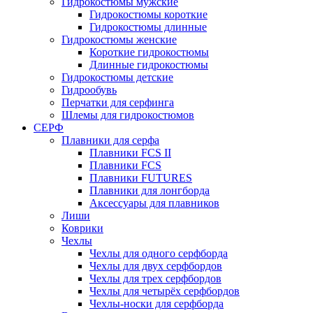
Гидрокостюмы мужские
Гидрокостюмы короткие
Гидрокостюмы длинные
Гидрокостюмы женские
Короткие гидрокостюмы
Длинные гидрокостюмы
Гидрокостюмы детские
Гидрообувь
Перчатки для серфинга
Шлемы для гидрокостюмов
СЕРФ
Плавники для серфа
Плавники FCS II
Плавники FCS
Плавники FUTURES
Плавники для лонгборда
Аксессуары для плавников
Лиши
Коврики
Чехлы
Чехлы для одного серфборда
Чехлы для двух серфбордов
Чехлы для трех серфбордов
Чехлы для четырёх серфбордов
Чехлы-носки для серфборда