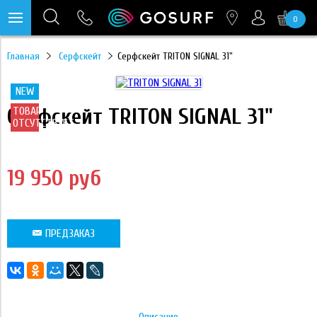
0
https://mc.yandex.ru/pixel/28467905289433451?rnd=%aw_random%
Главная
Серфскейт
Серфскейт TRITON SIGNAL 31"
NEW
Серфскейт TRITON SIGNAL 31"
ТОВАР
ОТСУТСТВУЕТ
19 950 руб
ПРЕДЗАКАЗ