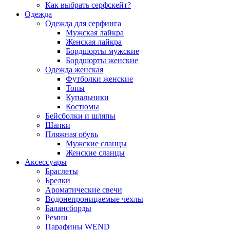
Как выбрать серфскейт?
Одежда
Одежда для серфинга
Мужская лайкра
Женская лайкра
Бордшорты мужские
Бордшорты женские
Одежда женская
Футболки женские
Топы
Купальники
Костюмы
Бейсболки и шляпы
Шапки
Пляжная обувь
Мужские сланцы
Женские сланцы
Аксессуары
Браслеты
Брелки
Ароматические свечи
Водонепроницаемые чехлы
Балансборды
Ремни
Парафины WEND