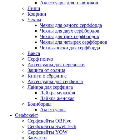
Аксессуары для плавников
Лиши
Коврики
Чехлы
Чехлы для одного серфборда
Чехлы для двух серфбордов
Чехлы для трех серфбордов
Чехлы для четырёх серфбордов
Чехлы-носки для серфборда
Вакса
Серф пончо
Аксессуары для перевозки
Защита от солнца
Книги о сёрфинге
Аксессуары для серфинга
Лайкра для серфинга
Лайкра мужская
Лайкра женская
Бодиборды
Аксессуары
Серфскейт
Серфскейты OBFive
Серфскейты SwellTech
Серфскейты YOW
Запчасти