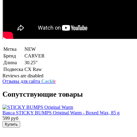
Метка
NEW
Бренд
CARVER
Длина
30.25"
Подвеска
CX Raw
Reviews are disabled
Отзывы для сайта
Cackl
e
Сопутствующие товары
Вакса STICKY BUMPS Original Warm - Boxed Wax, 85 g
599 руб
Купить