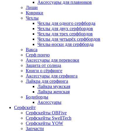
Аксессуары для плавников
Лиши
Коврики
Чехлы
Чехлы для одного серфборда
Чехлы для двух серфбордов
Чехлы для трех серфбордов
Чехлы для четырёх серфбордов
Чехлы-носки для серфборда
Вакса
Серф пончо
Аксессуары для перевозки
Защита от солнца
Книги о сёрфинге
Аксессуары для серфинга
Лайкра для серфинга
Лайкра мужская
Лайкра женская
Бодиборды
Аксессуары
Серфскейт
Серфскейты OBFive
Серфскейты SwellTech
Серфскейты YOW
Запчасти