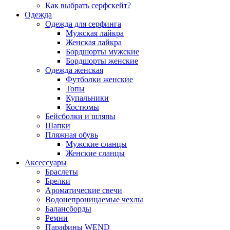
Как выбрать серфскейт?
Одежда
Одежда для серфинга
Мужская лайкра
Женская лайкра
Бордшорты мужские
Бордшорты женские
Одежда женская
Футболки женские
Топы
Купальники
Костюмы
Бейсболки и шляпы
Шапки
Пляжная обувь
Мужские сланцы
Женские сланцы
Аксессуары
Браслеты
Брелки
Ароматические свечи
Водонепроницаемые чехлы
Балансборды
Ремни
Парафины WEND