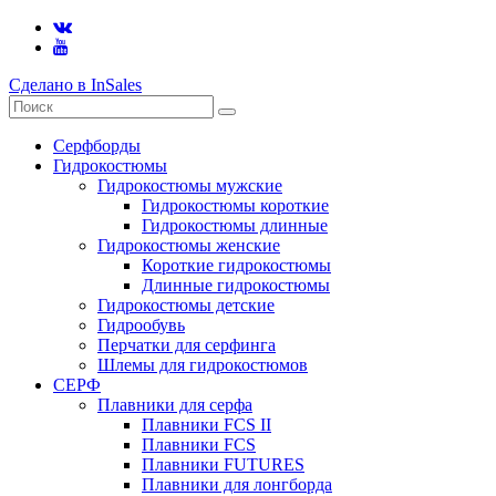
Сделано в InSales
Серфборды
Гидрокостюмы
Гидрокостюмы мужские
Гидрокостюмы короткие
Гидрокостюмы длинные
Гидрокостюмы женские
Короткие гидрокостюмы
Длинные гидрокостюмы
Гидрокостюмы детские
Гидрообувь
Перчатки для серфинга
Шлемы для гидрокостюмов
СЕРФ
Плавники для серфа
Плавники FCS II
Плавники FCS
Плавники FUTURES
Плавники для лонгборда