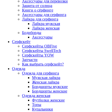
Аксессуары для перевозки
Защита от солнца
Книги о сёрфинге
Аксессуары для серфинга
Лайкра для серфинга
Лайкра мужская
Лайкра женская
Бодиборды
Аксессуары
Серфскейт
Серфскейты OBFive
Серфскейты SwellTech
Серфскейты YOW
Запчасти
Как выбрать серфскейт?
Одежда
Одежда для серфинга
Мужская лайкра
Женская лайкра
Бордшорты мужские
Бордшорты женские
Одежда женская
Футболки женские
Топы
Купальники