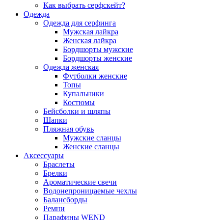
Как выбрать серфскейт?
Одежда
Одежда для серфинга
Мужская лайкра
Женская лайкра
Бордшорты мужские
Бордшорты женские
Одежда женская
Футболки женские
Топы
Купальники
Костюмы
Бейсболки и шляпы
Шапки
Пляжная обувь
Мужские сланцы
Женские сланцы
Аксессуары
Браслеты
Брелки
Ароматические свечи
Водонепроницаемые чехлы
Балансборды
Ремни
Парафины WEND