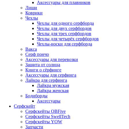
Аксессуары для плавников
Лиши
Коврики
Чехлы
Чехлы для одного серфборда
Чехлы для двух серфбордов
Чехлы для трех серфбордов
Чехлы для четырёх серфбордов
Чехлы-носки для серфборда
Вакса
Серф пончо
Аксессуары для перевозки
Защита от солнца
Книги о сёрфинге
Аксессуары для серфинга
Лайкра для серфинга
Лайкра мужская
Лайкра женская
Бодиборды
Аксессуары
Серфскейт
Серфскейты OBFive
Серфскейты SwellTech
Серфскейты YOW
Запчасти