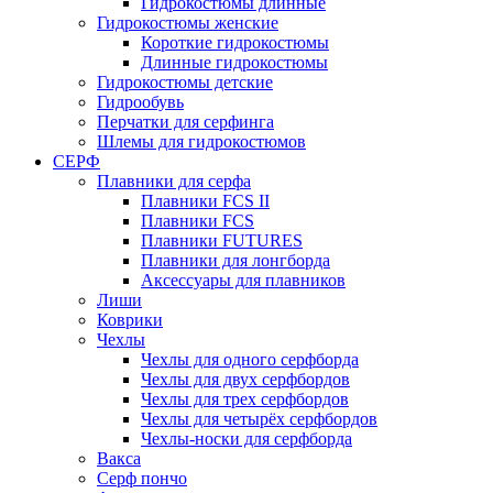
Гидрокостюмы длинные
Гидрокостюмы женские
Короткие гидрокостюмы
Длинные гидрокостюмы
Гидрокостюмы детские
Гидрообувь
Перчатки для серфинга
Шлемы для гидрокостюмов
СЕРФ
Плавники для серфа
Плавники FCS II
Плавники FCS
Плавники FUTURES
Плавники для лонгборда
Аксессуары для плавников
Лиши
Коврики
Чехлы
Чехлы для одного серфборда
Чехлы для двух серфбордов
Чехлы для трех серфбордов
Чехлы для четырёх серфбордов
Чехлы-носки для серфборда
Вакса
Серф пончо