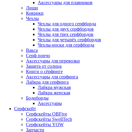
Аксессуары для плавников
Лиши
Коврики
Чехлы
Чехлы для одного серфборда
Чехлы для двух серфбордов
Чехлы для трех серфбордов
Чехлы для четырёх серфбордов
Чехлы-носки для серфборда
Вакса
Серф пончо
Аксессуары для перевозки
Защита от солнца
Книги о сёрфинге
Аксессуары для серфинга
Лайкра для серфинга
Лайкра мужская
Лайкра женская
Бодиборды
Аксессуары
Серфскейт
Серфскейты OBFive
Серфскейты SwellTech
Серфскейты YOW
Запчасти