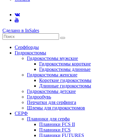
Сделано в InSales
Серфборды
Гидрокостюмы
Гидрокостюмы мужские
Гидрокостюмы короткие
Гидрокостюмы длинные
Гидрокостюмы женские
Короткие гидрокостюмы
Длинные гидрокостюмы
Гидрокостюмы детские
Гидрообувь
Перчатки для серфинга
Шлемы для гидрокостюмов
СЕРФ
Плавники для серфа
Плавники FCS II
Плавники FCS
Плавники FUTURES