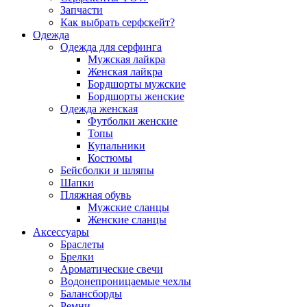
Запчасти
Как выбрать серфскейт?
Одежда
Одежда для серфинга
Мужская лайкра
Женская лайкра
Бордшорты мужские
Бордшорты женские
Одежда женская
Футболки женские
Топы
Купальники
Костюмы
Бейсболки и шляпы
Шапки
Пляжная обувь
Мужские сланцы
Женские сланцы
Аксессуары
Браслеты
Брелки
Ароматические свечи
Водонепроницаемые чехлы
Балансборды
Ремни