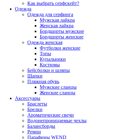
Как выбрать серфскейт?
Одежда
Одежда для серфинга
Мужская лайкра
Женская лайкра
Бордшорты мужские
Бордшорты женские
Одежда женская
Футболки женские
Топы
Купальники
Костюмы
Бейсболки и шляпы
Шапки
Пляжная обувь
Мужские сланцы
Женские сланцы
Аксессуары
Браслеты
Брелки
Ароматические свечи
Водонепроницаемые чехлы
Балансборды
Ремни
Парафины WEND