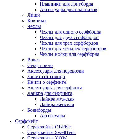
Плавники для лонгборда
Аксессуары для плавников
Лиши
Коврики
Чехлы
Чехлы для одного серфборда
Чехлы для двух серфбордов
Чехлы для трех серфбордов
Чехлы для четырёх серфбордов
Чехлы-носки для серфборда
Вакса
Серф пончо
Аксессуары для перевозки
Защита от солнца
Книги о сёрфинге
Аксессуары для серфинга
Лайкра для серфинга
Лайкра мужская
Лайкра женская
Бодиборды
Аксессуары
Серфскейт
Серфскейты OBFive
Серфскейты SwellTech
Серфскейты YOW