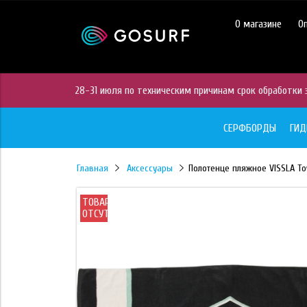
https://mc.yandex.ru/pixel/28467905289433451?rnd=%aw_random%
О магазине
О
28-31 июля по техническим причинам срок обработки з
СЕРФБОРДЫ
ГИ
Главная
Аксессуары
Полотенце пляжное VISSLA To
ТОВАР
ОТСУТСТВУЕТ