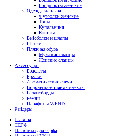
Бордшорты женские
Одежда женская
Футболки женские
Топы
Купальники
Костюмы
Бейсболки и шляпы
Шапки
Пляжная обувь
Мужские сланцы
Женские сланцы
Аксессуары
Браслеты
Брелки
Ароматические свечи
Водонепроницаемые чехлы
Балансборды
Ремни
Парафины WEND
Райдеры
Главная
СЕРФ
Плавники для серфа
Плавники FCS II