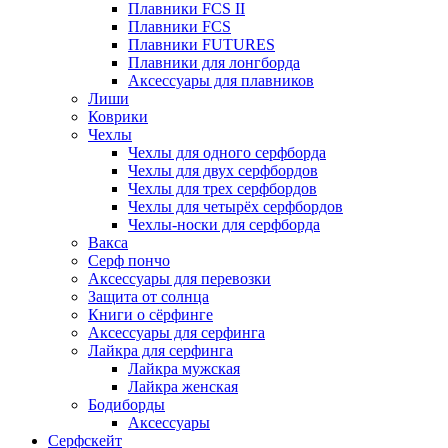
Плавники FCS II
Плавники FCS
Плавники FUTURES
Плавники для лонгборда
Аксессуары для плавников
Лиши
Коврики
Чехлы
Чехлы для одного серфборда
Чехлы для двух серфбордов
Чехлы для трех серфбордов
Чехлы для четырёх серфбордов
Чехлы-носки для серфборда
Вакса
Серф пончо
Аксессуары для перевозки
Защита от солнца
Книги о сёрфинге
Аксессуары для серфинга
Лайкра для серфинга
Лайкра мужская
Лайкра женская
Бодиборды
Аксессуары
Серфскейт