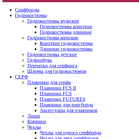
Серфборды
Гидрокостюмы
Гидрокостюмы мужские
Гидрокостюмы короткие
Гидрокостюмы длинные
Гидрокостюмы женские
Короткие гидрокостюмы
Длинные гидрокостюмы
Гидрокостюмы детские
Гидрообувь
Перчатки для серфинга
Шлемы для гидрокостюмов
СЕРФ
Плавники для серфа
Плавники FCS II
Плавники FCS
Плавники FUTURES
Плавники для лонгборда
Аксессуары для плавников
Лиши
Коврики
Чехлы
Чехлы для одного серфборда
Чехлы для двух серфбордов