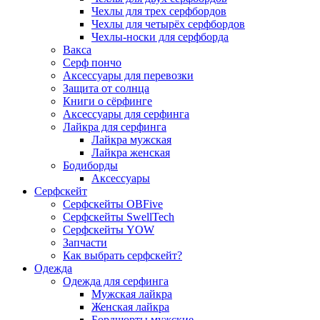
Чехлы для трех серфбордов
Чехлы для четырёх серфбордов
Чехлы-носки для серфборда
Вакса
Серф пончо
Аксессуары для перевозки
Защита от солнца
Книги о сёрфинге
Аксессуары для серфинга
Лайкра для серфинга
Лайкра мужская
Лайкра женская
Бодиборды
Аксессуары
Серфскейт
Серфскейты OBFive
Серфскейты SwellTech
Серфскейты YOW
Запчасти
Как выбрать серфскейт?
Одежда
Одежда для серфинга
Мужская лайкра
Женская лайкра
Бордшорты мужские