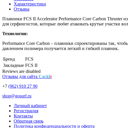
Характеристики
Отзывы
Плавники
FCS II Accelerator Performance Core Carbon Thruster из
для серфингистов, которые любят атаковать крутые участки во
Технология:
Performance Core Carbon – плавники спроектированы так, что
давлением полимера получается легкий и гибкий плавник.
Бренд
FCS
Закладные
FCS II
Reviews are disabled
Отзывы для сайта
Cackl
e
+7
(962) 910 27 90
shop@gosurf.ru
Личный кабинет
Регистрация
Контакты
Обратная связь
Политика конфиденциальности и оферта