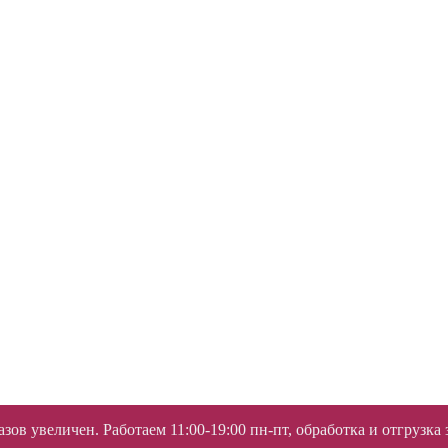
ов увеличен. Работаем 11:00-19:00 пн-пт, обработка и отгрузка