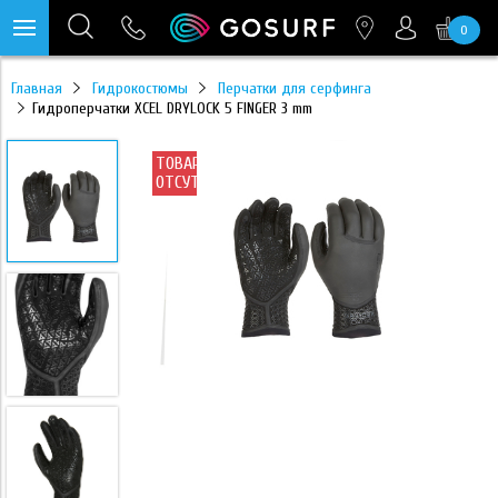
0
https://mc.yandex.ru/pixel/28467905289433451?rnd=%aw_random%
Главная
Гидрокостюмы
Перчатки для серфинга
Гидроперчатки XCEL DRYLOCK 5 FINGER 3 mm
ТОВАР
ОТСУТСТВУЕТ