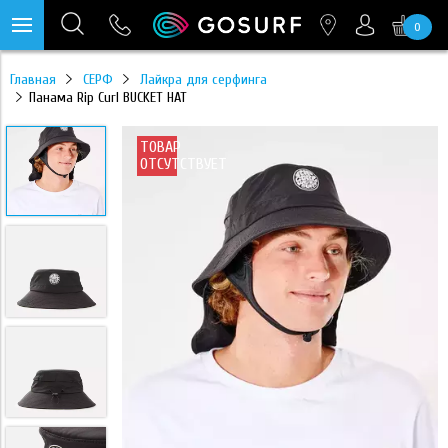
0
https://mc.yandex.ru/pixel/28467905289433451?rnd=%aw_random%
Главная
СЕРФ
Лайкра для серфинга
Панама Rip Curl BUCKET HAT
ТОВАР
ОТСУТСТВУЕТ