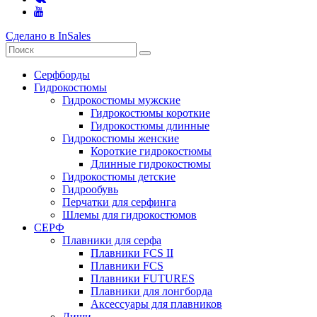
Сделано в InSales
Серфборды
Гидрокостюмы
Гидрокостюмы мужские
Гидрокостюмы короткие
Гидрокостюмы длинные
Гидрокостюмы женские
Короткие гидрокостюмы
Длинные гидрокостюмы
Гидрокостюмы детские
Гидрообувь
Перчатки для серфинга
Шлемы для гидрокостюмов
СЕРФ
Плавники для серфа
Плавники FCS II
Плавники FCS
Плавники FUTURES
Плавники для лонгборда
Аксессуары для плавников
Лиши