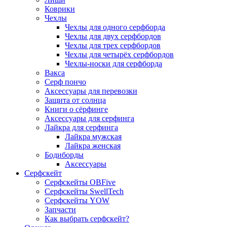
Коврики
Чехлы
Чехлы для одного серфборда
Чехлы для двух серфбордов
Чехлы для трех серфбордов
Чехлы для четырёх серфбордов
Чехлы-носки для серфборда
Вакса
Серф пончо
Аксессуары для перевозки
Защита от солнца
Книги о сёрфинге
Аксессуары для серфинга
Лайкра для серфинга
Лайкра мужская
Лайкра женская
Бодиборды
Аксессуары
Серфскейт
Серфскейты OBFive
Серфскейты SwellTech
Серфскейты YOW
Запчасти
Как выбрать серфскейт?