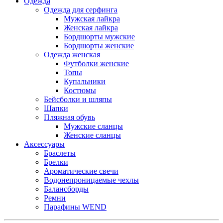
Одежда
Одежда для серфинга
Мужская лайкра
Женская лайкра
Бордшорты мужские
Бордшорты женские
Одежда женская
Футболки женские
Топы
Купальники
Костюмы
Бейсболки и шляпы
Шапки
Пляжная обувь
Мужские сланцы
Женские сланцы
Аксессуары
Браслеты
Брелки
Ароматические свечи
Водонепроницаемые чехлы
Балансборды
Ремни
Парафины WEND