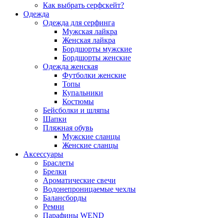
Как выбрать серфскейт?
Одежда
Одежда для серфинга
Мужская лайкра
Женская лайкра
Бордшорты мужские
Бордшорты женские
Одежда женская
Футболки женские
Топы
Купальники
Костюмы
Бейсболки и шляпы
Шапки
Пляжная обувь
Мужские сланцы
Женские сланцы
Аксессуары
Браслеты
Брелки
Ароматические свечи
Водонепроницаемые чехлы
Балансборды
Ремни
Парафины WEND