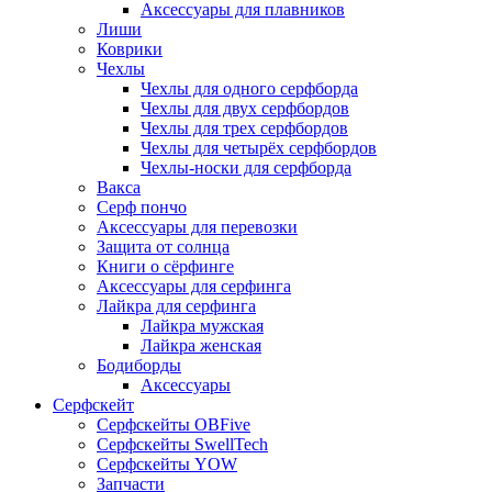
Аксессуары для плавников
Лиши
Коврики
Чехлы
Чехлы для одного серфборда
Чехлы для двух серфбордов
Чехлы для трех серфбордов
Чехлы для четырёх серфбордов
Чехлы-носки для серфборда
Вакса
Серф пончо
Аксессуары для перевозки
Защита от солнца
Книги о сёрфинге
Аксессуары для серфинга
Лайкра для серфинга
Лайкра мужская
Лайкра женская
Бодиборды
Аксессуары
Серфскейт
Серфскейты OBFive
Серфскейты SwellTech
Серфскейты YOW
Запчасти