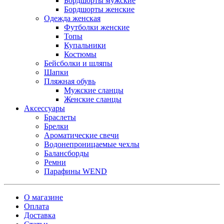
Бордшорты мужские
Бордшорты женские
Одежда женская
Футболки женские
Топы
Купальники
Костюмы
Бейсболки и шляпы
Шапки
Пляжная обувь
Мужские сланцы
Женские сланцы
Аксессуары
Браслеты
Брелки
Ароматические свечи
Водонепроницаемые чехлы
Балансборды
Ремни
Парафины WEND
О магазине
Оплата
Доставка