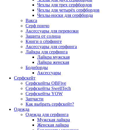
Чехлы для трех серфбордов
Чехлы для четырёх серфбордов
Чехлы-носки для серфборда
Вакса
Серф пончо
Аксессуары для перевозки
Защита от солнца
Книги о сёрфинге
Аксессуары для серфинга
Лайкра для серфинга
Лайкра мужская
Лайкра женская
Бодиборды
Аксессуары
Серфскейт
Серфскейты OBFive
Серфскейты SwellTech
Серфскейты YOW
Запчасти
Как выбрать серфскейт?
Одежда
Одежда для серфинга
Мужская лайкра
Женская лайкра