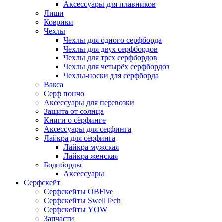
Аксессуары для плавников
Лиши
Коврики
Чехлы
Чехлы для одного серфборда
Чехлы для двух серфбордов
Чехлы для трех серфбордов
Чехлы для четырёх серфбордов
Чехлы-носки для серфборда
Вакса
Серф пончо
Аксессуары для перевозки
Защита от солнца
Книги о сёрфинге
Аксессуары для серфинга
Лайкра для серфинга
Лайкра мужская
Лайкра женская
Бодиборды
Аксессуары
Серфскейт
Серфскейты OBFive
Серфскейты SwellTech
Серфскейты YOW
Запчасти