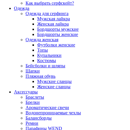
Как выбрать серфскейт?
Одежда
Одежда для серфинга
Мужская лайкра
Женская лайкра
Бордшорты мужские
Бордшорты женские
Одежда женская
Футболки женские
Топы
Купальники
Костюмы
Бейсболки и шляпы
Шапки
Пляжная обувь
Мужские сланцы
Женские сланцы
Аксессуары
Браслеты
Брелки
Ароматические свечи
Водонепроницаемые чехлы
Балансборды
Ремни
Парафины WEND