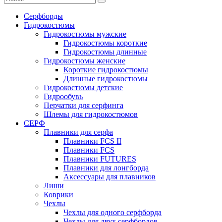
Серфборды
Гидрокостюмы
Гидрокостюмы мужские
Гидрокостюмы короткие
Гидрокостюмы длинные
Гидрокостюмы женские
Короткие гидрокостюмы
Длинные гидрокостюмы
Гидрокостюмы детские
Гидрообувь
Перчатки для серфинга
Шлемы для гидрокостюмов
СЕРФ
Плавники для серфа
Плавники FCS II
Плавники FCS
Плавники FUTURES
Плавники для лонгборда
Аксессуары для плавников
Лиши
Коврики
Чехлы
Чехлы для одного серфборда
Чехлы для двух серфбордов