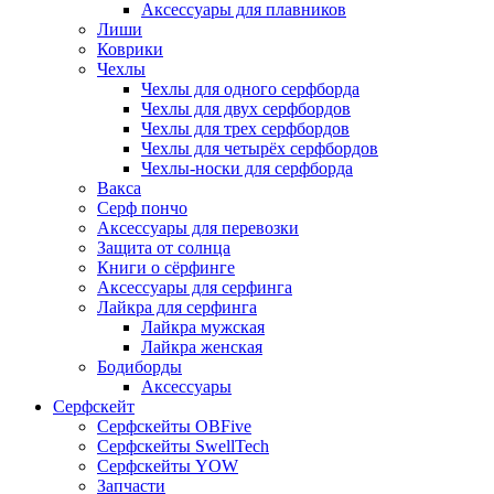
Аксессуары для плавников
Лиши
Коврики
Чехлы
Чехлы для одного серфборда
Чехлы для двух серфбордов
Чехлы для трех серфбордов
Чехлы для четырёх серфбордов
Чехлы-носки для серфборда
Вакса
Серф пончо
Аксессуары для перевозки
Защита от солнца
Книги о сёрфинге
Аксессуары для серфинга
Лайкра для серфинга
Лайкра мужская
Лайкра женская
Бодиборды
Аксессуары
Серфскейт
Серфскейты OBFive
Серфскейты SwellTech
Серфскейты YOW
Запчасти