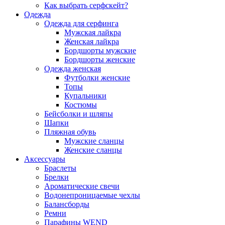
Как выбрать серфскейт?
Одежда
Одежда для серфинга
Мужская лайкра
Женская лайкра
Бордшорты мужские
Бордшорты женские
Одежда женская
Футболки женские
Топы
Купальники
Костюмы
Бейсболки и шляпы
Шапки
Пляжная обувь
Мужские сланцы
Женские сланцы
Аксессуары
Браслеты
Брелки
Ароматические свечи
Водонепроницаемые чехлы
Балансборды
Ремни
Парафины WEND