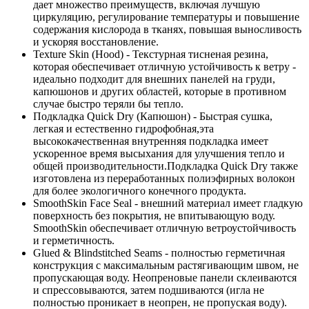
дает множество преимуществ, включая лучшую
циркуляцию, регулирование температуры и повышение
содержания кислорода в тканях, повышая выносливость
и ускоряя восстановление.
Texture Skin (Hood) - Текстурная тисненая резина,
которая обеспечивает отличную устойчивость к ветру -
идеально подходит для внешних панелей на груди,
капюшонов и других областей, которые в противном
случае быстро теряли бы тепло.
Подкладка Quick Dry (Капюшон) - Быстрая сушка,
легкая и естественно гидрофобная,эта
высококачественная внутренняя подкладка имеет
ускоренное время высыхания для улучшения тепло и
общей производительности.Подкладка Quick Dry также
изготовлена ​​из переработанных полиэфирных волокон
для более экологичного конечного продукта.
SmoothSkin Face Seal - внешний материал имеет гладкую
поверхность без покрытия, не впитывающую воду.
SmoothSkin обеспечивает отличную ветроустойчивость
и герметичность.
Glued & Blindstitched Seams - п
олностью герметичная
конструкция с максимальным растягивающим швом, не
пропускающая воду. Неопреновые панели склеиваются
и спрессовываются, затем подшиваются (игла не
полностью проникает в неопрен, не пропуская воду).