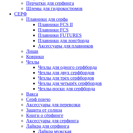
Перчатки для серфинга
Шлемы для гидрокостюмов
СЕРФ
Плавники для серфа
Плавники FCS II
Плавники FCS
Плавники FUTURES
Плавники для лонгборда
Аксессуары для плавников
Лиши
Коврики
Чехлы
Чехлы для одного серфборда
Чехлы для двух серфбордов
Чехлы для трех серфбордов
Чехлы для четырёх серфбордов
Чехлы-носки для серфборда
Вакса
Серф пончо
Аксессуары для перевозки
Защита от солнца
Книги о сёрфинге
Аксессуары для серфинга
Лайкра для серфинга
Лайкра мужская