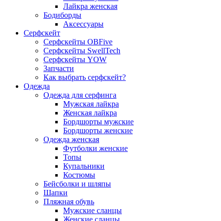
Лайкра женская
Бодиборды
Аксессуары
Серфскейт
Серфскейты OBFive
Серфскейты SwellTech
Серфскейты YOW
Запчасти
Как выбрать серфскейт?
Одежда
Одежда для серфинга
Мужская лайкра
Женская лайкра
Бордшорты мужские
Бордшорты женские
Одежда женская
Футболки женские
Топы
Купальники
Костюмы
Бейсболки и шляпы
Шапки
Пляжная обувь
Мужские сланцы
Женские сланцы