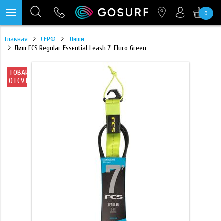
0
https://mc.yandex.ru/pixel/28467905289433451?rnd=%aw_random%
Главная
СЕРФ
Лиши
Лиш FCS Regular Essential Leash 7' Fluro Green
ТОВАР
ОТСУТСТВУЕТ