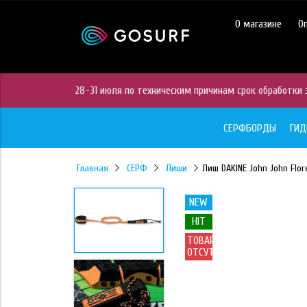
https://mc.yandex.ru/pixel/28467905289433451?rnd=%aw_random%
О магазине
О
28-31 июля по техническим причинам срок обработки з
СЕРФБОРДЫ
ГИ
Главная
СЕРФ
Лиши
Лиш DAKINE John John Flore
NEW
HIT
ТОВАР
ОТСУТСТВУЕТ