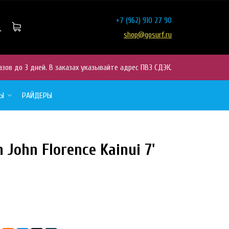
+7
(962) 910 27 90
shop@gosurf.ru
азов до 3 дней. В заказах указывайте адрес ПВЗ СДЭК.
РЫ
РАЙДЕРЫ
John Florence Kainui 7'
NEW
HIT
ТОВАР
ОТСУТСТВУЕТ