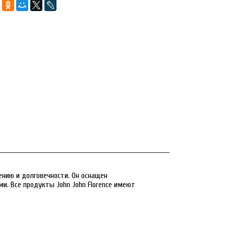
 увеличения
Наведите для увел
нию и долговечности. Он оснащен
. Все продукты John John Florence имеют