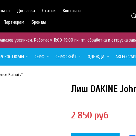
плата
Доставка
Статьи
Контакты
Партнерам
Бренды
аказов увеличен. Работаем 11:00-19:00 пн-пт, обработка и отгрузка зак
ДРОКОСТЮМЫ
СЕРФ
СЕРФСКЕЙТ
ОДЕЖДА
АКСЕССУА
nce Kainui 7'
Лиш DAKINE John 
NEW
HIT
ТОВАР
ОТСУТСТВУЕТ
2 850 руб