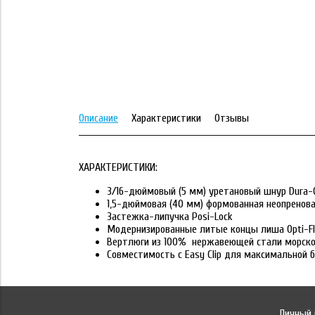
Описание
Характеристики
Отзывы
ХАРАКТЕРИСТИКИ:
3/16-дюймовый (5 мм) уретановый шнур Dura-
1,5-дюймовая (40 мм) формованная неопренов
Застежка-липучка Posi-Lock
Модернизированные литые концы лиша Opti-Fl
Вертлюги из
100% нержавеющей стали морско
Совместимость с Easy Clip для максимальной 
Личный 