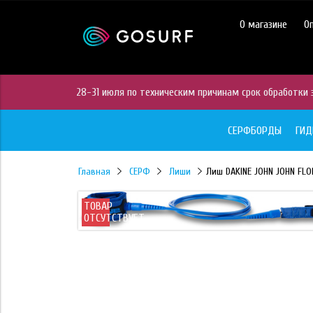
https://mc.yandex.ru/pixel/28467905289433451?rnd=%aw_random%
О магазине
О
28-31 июля по техническим причинам срок обработки з
СЕРФБОРДЫ
ГИ
Главная
СЕРФ
Лиши
Лиш DAKINE JOHN JOHN FLO
ТОВАР
ОТСУТСТВУЕТ