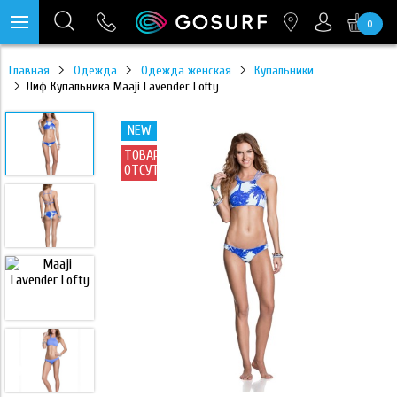
0
https://mc.yandex.ru/pixel/28467905289433451?rnd=%aw_random%
Главная
Одежда
Одежда женская
Купальники
Лиф Купальника Maaji Lavender Lofty
NEW
ТОВАР
ОТСУТСТВУЕТ