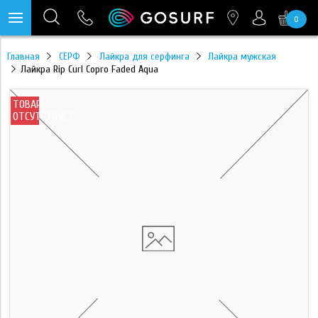
0
https://mc.yandex.ru/pixel/28467905289433451?rnd=%aw_random%
Главная
СЕРФ
Лайкра для серфинга
Лайкра мужская
Лайкра Rip Curl Copro Faded Aqua
ТОВАР
ОТСУТСТВУЕТ