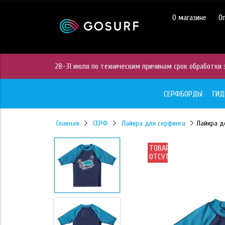
https://mc.yandex.ru/pixel/28467905289433451?rnd=%aw_random%
О магазине
О
28-31 июля по техническим причинам срок обработки з
СЕРФБОРДЫ
ГИ
Главная
СЕРФ
Лайкра для серфинга
Лайкра де
ТОВАР
ОТСУТСТВУЕТ