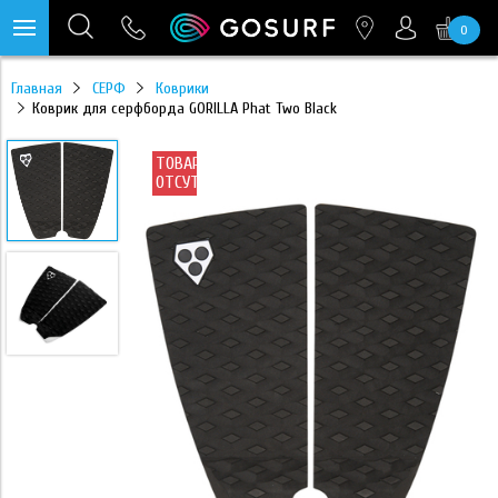
0
https://mc.yandex.ru/pixel/28467905289433451?rnd=%aw_random%
Главная
СЕРФ
Коврики
Коврик для серфборда GORILLA Phat Two Black
ТОВАР
ОТСУТСТВУЕТ