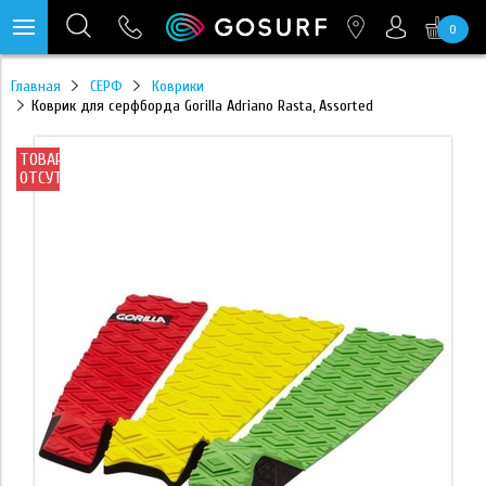
0
https://mc.yandex.ru/pixel/28467905289433451?rnd=%aw_random%
Главная
СЕРФ
Коврики
Коврик для серфборда Gorilla Adriano Rasta, Assorted
ТОВАР
ОТСУТСТВУЕТ