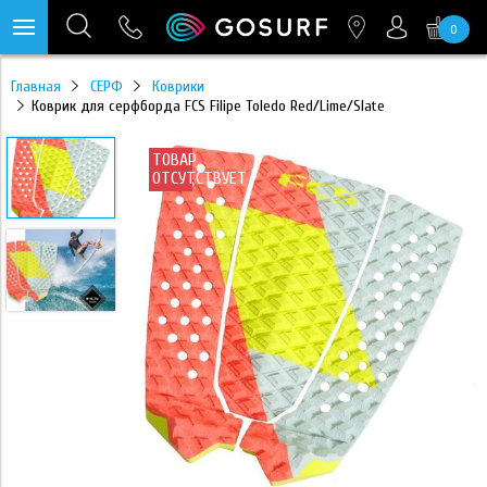
0
https://mc.yandex.ru/pixel/28467905289433451?rnd=%aw_random%
Главная
СЕРФ
Коврики
Коврик для серфборда FCS Filipe Toledo Red/Lime/Slate
ТОВАР
ОТСУТСТВУЕТ