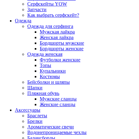
Серфскейты YOW
Запчасти
Как выбрать серфскейт?
Одежда
Одежда для серфинга
Мужская лайкра
Женская лайкра
Бордшорты мужские
Бордшорты женские
Одежда женская
Футболки женские
Топы
Купальники
Костюмы
Бейсболки и шляпы
Шапки
Пляжная обувь
Мужские сланцы
Женские сланцы
Аксессуары
Браслеты
Брелки
Ароматические свечи
Водонепроницаемые чехлы
Балансборды