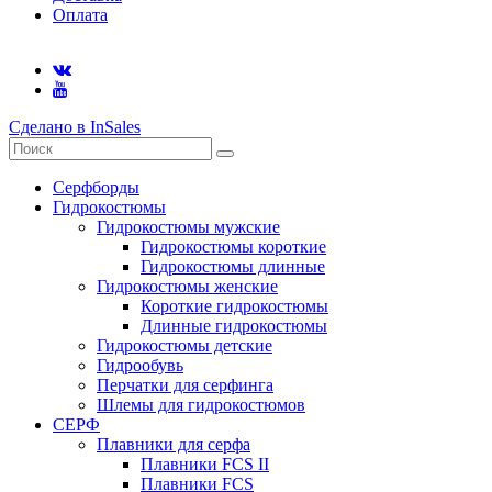
Оплата
Сделано в InSales
Серфборды
Гидрокостюмы
Гидрокостюмы мужские
Гидрокостюмы короткие
Гидрокостюмы длинные
Гидрокостюмы женские
Короткие гидрокостюмы
Длинные гидрокостюмы
Гидрокостюмы детские
Гидрообувь
Перчатки для серфинга
Шлемы для гидрокостюмов
СЕРФ
Плавники для серфа
Плавники FCS II
Плавники FCS