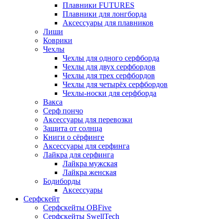
Плавники FUTURES
Плавники для лонгборда
Аксессуары для плавников
Лиши
Коврики
Чехлы
Чехлы для одного серфборда
Чехлы для двух серфбордов
Чехлы для трех серфбордов
Чехлы для четырёх серфбордов
Чехлы-носки для серфборда
Вакса
Серф пончо
Аксессуары для перевозки
Защита от солнца
Книги о сёрфинге
Аксессуары для серфинга
Лайкра для серфинга
Лайкра мужская
Лайкра женская
Бодиборды
Аксессуары
Серфскейт
Серфскейты OBFive
Серфскейты SwellTech