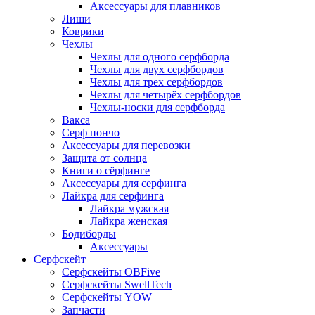
Аксессуары для плавников
Лиши
Коврики
Чехлы
Чехлы для одного серфборда
Чехлы для двух серфбордов
Чехлы для трех серфбордов
Чехлы для четырёх серфбордов
Чехлы-носки для серфборда
Вакса
Серф пончо
Аксессуары для перевозки
Защита от солнца
Книги о сёрфинге
Аксессуары для серфинга
Лайкра для серфинга
Лайкра мужская
Лайкра женская
Бодиборды
Аксессуары
Серфскейт
Серфскейты OBFive
Серфскейты SwellTech
Серфскейты YOW
Запчасти