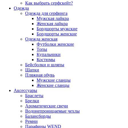
Как выбрать серфскейт?
Одежда
Одежда для серфинга
Мужская лайкра
Женская лайкра
Бордшорты мужские
Бордшорты женские
Одежда женская
Футболки женские
Топы
Купальники
Костюмы
Бейсболки и шляпы
Шапки
Пляжная обувь
Мужские сланцы
Женские сланцы
Аксессуары
Браслеты
Брелки
Ароматические свечи
Водонепроницаемые чехлы
Балансборды
Ремни
Парафины WEND