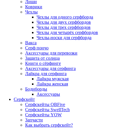
Лиши
Коврики
Чехлы
Чехлы для одного серфборда
Чехлы для двух серфбордов
Чехлы для трех серфбордов
Чехлы для четырёх серфбордов
Чехлы-носки для серфборда
Вакса
Серф пончо
Аксессуары для перевозки
Защита от солнца
Книги о сёрфинге
Аксессуары для серфинга
Лайкра для серфинга
Лайкра мужская
Лайкра женская
Бодиборды
Аксессуары
Серфскейт
Серфскейты OBFive
Серфскейты SwellTech
Серфскейты YOW
Запчасти
Как выбрать серфскейт?