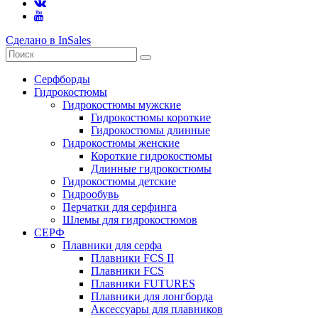
Сделано в InSales
Серфборды
Гидрокостюмы
Гидрокостюмы мужские
Гидрокостюмы короткие
Гидрокостюмы длинные
Гидрокостюмы женские
Короткие гидрокостюмы
Длинные гидрокостюмы
Гидрокостюмы детские
Гидрообувь
Перчатки для серфинга
Шлемы для гидрокостюмов
СЕРФ
Плавники для серфа
Плавники FCS II
Плавники FCS
Плавники FUTURES
Плавники для лонгборда
Аксессуары для плавников