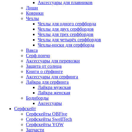
Аксессуары для плавников
Лиши
Коврики
Чехлы
Чехлы для одного серфборда
Чехлы для двух серфбордов
Чехлы для трех серфбордов
Чехлы для четырёх серфбордов
Чехлы-носки для серфборда
Вакса
Серф пончо
Аксессуары для перевозки
Защита от солнца
Книги о сёрфинге
Аксессуары для серфинга
Лайкра для серфинга
Лайкра мужская
Лайкра женская
Бодиборды
Аксессуары
Серфскейт
Серфскейты OBFive
Серфскейты SwellTech
Серфскейты YOW
Запчасти