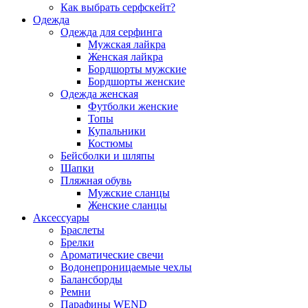
Как выбрать серфскейт?
Одежда
Одежда для серфинга
Мужская лайкра
Женская лайкра
Бордшорты мужские
Бордшорты женские
Одежда женская
Футболки женские
Топы
Купальники
Костюмы
Бейсболки и шляпы
Шапки
Пляжная обувь
Мужские сланцы
Женские сланцы
Аксессуары
Браслеты
Брелки
Ароматические свечи
Водонепроницаемые чехлы
Балансборды
Ремни
Парафины WEND