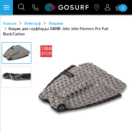
0
https://mc.yandex.ru/pixel/28467905289433451?rnd=%aw_random%
Главная
Вейксерф
Коврики
Коврик для серфборда DAKINE John John Florence Pro Pad
Black/Carbon
ТОВАР
ОТСУТСТВУЕТ