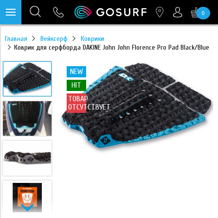
0
https://mc.yandex.ru/pixel/28467905289433451?rnd=%aw_random%
Главная
Вейксерф
Коврики
Коврик для серфборда DAKINE John John Florence Pro Pad Black/Blue
NEW
HIT
ТОВАР
ОТСУТСТВУЕТ