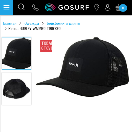
0
https://mc.yandex.ru/pixel/28467905289433451?rnd=%aw_random%
Главная
Одежда
Бейсболки и шляпы
Кепка HURLEY WARNER TRUCKER
ТОВАР
ОТСУТСТВУЕТ