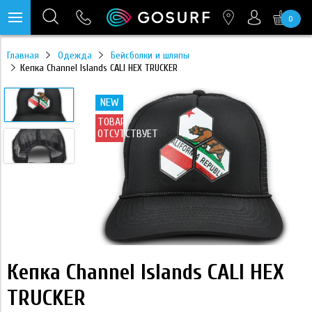
0
https://mc.yandex.ru/pixel/28467905289433451?rnd=%aw_random%
Главная
Одежда
Бейсболки и шляпы
Кепка Channel Islands CALI HEX TRUCKER
NEW
ТОВАР
ОТСУТСТВУЕТ
Кепка Channel Islands CALI HEX
TRUCKER