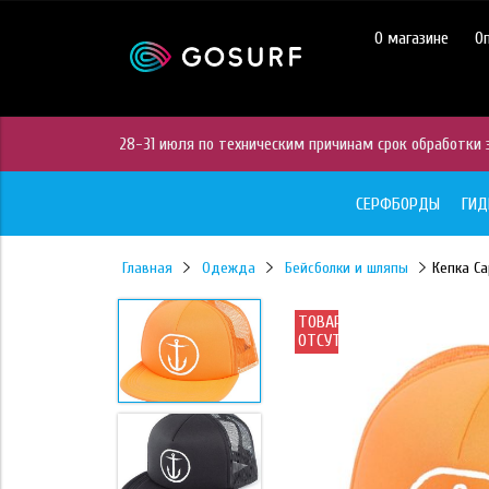
https://mc.yandex.ru/pixel/28467905289433451?rnd=%aw_random%
О магазине
О
28-31 июля по техническим причинам срок обработки з
СЕРФБОРДЫ
ГИ
Главная
Одежда
Бейсболки и шляпы
Кепка Ca
ТОВАР
ОТСУТСТВУЕТ