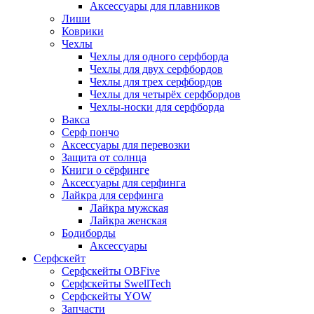
Аксессуары для плавников
Лиши
Коврики
Чехлы
Чехлы для одного серфборда
Чехлы для двух серфбордов
Чехлы для трех серфбордов
Чехлы для четырёх серфбордов
Чехлы-носки для серфборда
Вакса
Серф пончо
Аксессуары для перевозки
Защита от солнца
Книги о сёрфинге
Аксессуары для серфинга
Лайкра для серфинга
Лайкра мужская
Лайкра женская
Бодиборды
Аксессуары
Серфскейт
Серфскейты OBFive
Серфскейты SwellTech
Серфскейты YOW
Запчасти