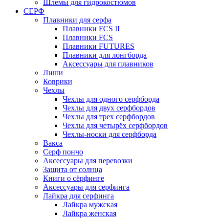
Шлемы для гидрокостюмов
СЕРФ
Плавники для серфа
Плавники FCS II
Плавники FCS
Плавники FUTURES
Плавники для лонгборда
Аксессуары для плавников
Лиши
Коврики
Чехлы
Чехлы для одного серфборда
Чехлы для двух серфбордов
Чехлы для трех серфбордов
Чехлы для четырёх серфбордов
Чехлы-носки для серфборда
Вакса
Серф пончо
Аксессуары для перевозки
Защита от солнца
Книги о сёрфинге
Аксессуары для серфинга
Лайкра для серфинга
Лайкра мужская
Лайкра женская