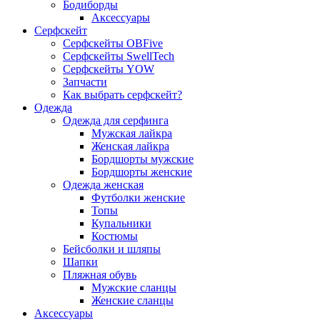
Бодиборды
Аксессуары
Серфскейт
Серфскейты OBFive
Серфскейты SwellTech
Серфскейты YOW
Запчасти
Как выбрать серфскейт?
Одежда
Одежда для серфинга
Мужская лайкра
Женская лайкра
Бордшорты мужские
Бордшорты женские
Одежда женская
Футболки женские
Топы
Купальники
Костюмы
Бейсболки и шляпы
Шапки
Пляжная обувь
Мужские сланцы
Женские сланцы
Аксессуары