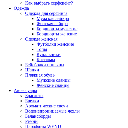
Как выбрать серфскейт?
Одежда
Одежда для серфинга
Мужская лайкра
Женская лайкра
Бордшорты мужские
Бордшорты женские
Одежда женская
Футболки женские
Топы
Купальники
Костюмы
Бейсболки и шляпы
Шапки
Пляжная обувь
Мужские сланцы
Женские сланцы
Аксессуары
Браслеты
Брелки
Ароматические свечи
Водонепроницаемые чехлы
Балансборды
Ремни
Парафины WEND