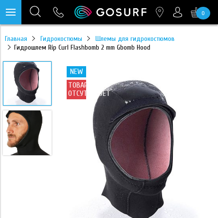
0
https://mc.yandex.ru/pixel/28467905289433451?rnd=%aw_random%
Главная
Гидрокостюмы
Шлемы для гидрокостюмов
Гидрошлем Rip Curl Flashbomb 2 mm Gbomb Hood
NEW
ТОВАР
ОТСУТСТВУЕТ