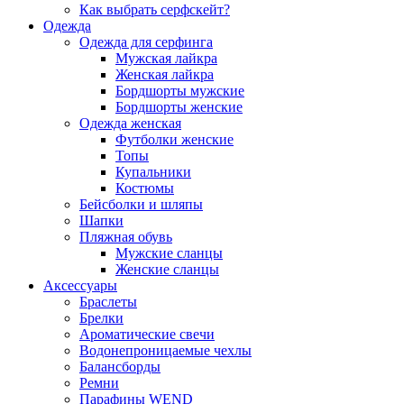
Как выбрать серфскейт?
Одежда
Одежда для серфинга
Мужская лайкра
Женская лайкра
Бордшорты мужские
Бордшорты женские
Одежда женская
Футболки женские
Топы
Купальники
Костюмы
Бейсболки и шляпы
Шапки
Пляжная обувь
Мужские сланцы
Женские сланцы
Аксессуары
Браслеты
Брелки
Ароматические свечи
Водонепроницаемые чехлы
Балансборды
Ремни
Парафины WEND