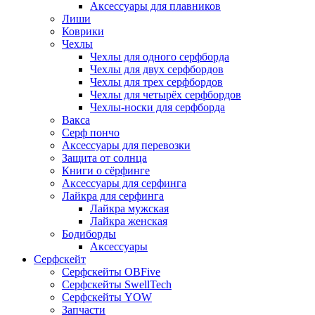
Аксессуары для плавников
Лиши
Коврики
Чехлы
Чехлы для одного серфборда
Чехлы для двух серфбордов
Чехлы для трех серфбордов
Чехлы для четырёх серфбордов
Чехлы-носки для серфборда
Вакса
Серф пончо
Аксессуары для перевозки
Защита от солнца
Книги о сёрфинге
Аксессуары для серфинга
Лайкра для серфинга
Лайкра мужская
Лайкра женская
Бодиборды
Аксессуары
Серфскейт
Серфскейты OBFive
Серфскейты SwellTech
Серфскейты YOW
Запчасти