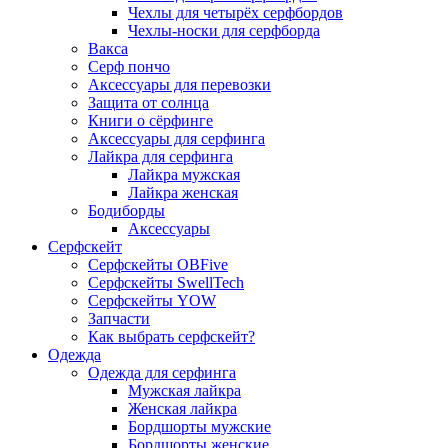
Чехлы для четырёх серфбордов
Чехлы-носки для серфборда
Вакса
Серф пончо
Аксессуары для перевозки
Защита от солнца
Книги о сёрфинге
Аксессуары для серфинга
Лайкра для серфинга
Лайкра мужская
Лайкра женская
Бодиборды
Аксессуары
Серфскейт
Серфскейты OBFive
Серфскейты SwellTech
Серфскейты YOW
Запчасти
Как выбрать серфскейт?
Одежда
Одежда для серфинга
Мужская лайкра
Женская лайкра
Бордшорты мужские
Бордшорты женские