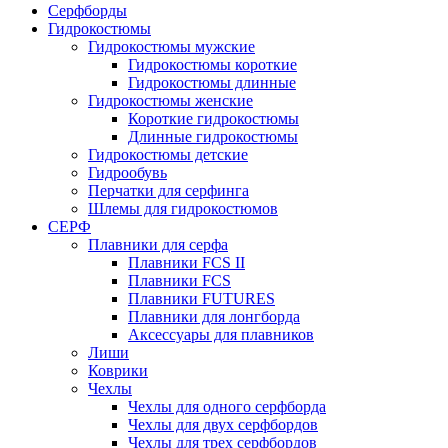
Серфборды
Гидрокостюмы
Гидрокостюмы мужские
Гидрокостюмы короткие
Гидрокостюмы длинные
Гидрокостюмы женские
Короткие гидрокостюмы
Длинные гидрокостюмы
Гидрокостюмы детские
Гидрообувь
Перчатки для серфинга
Шлемы для гидрокостюмов
СЕРФ
Плавники для серфа
Плавники FCS II
Плавники FCS
Плавники FUTURES
Плавники для лонгборда
Аксессуары для плавников
Лиши
Коврики
Чехлы
Чехлы для одного серфборда
Чехлы для двух серфбордов
Чехлы для трех серфбордов