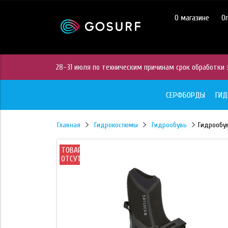
https://mc.yandex.ru/pixel/28467905289433451?rnd=%aw_random%
О магазине
О
28-31 июля по техническим причинам срок обработки з
СЕРФБОРДЫ
ГИ
Главная
Гидрокостюмы
Гидрообувь
Гидрообув
ТОВАР
ОТСУТСТВУЕТ