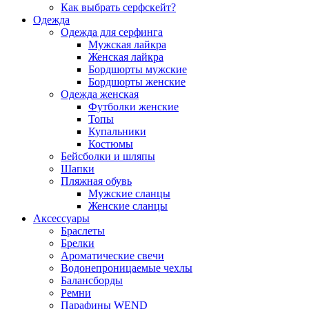
Как выбрать серфскейт?
Одежда
Одежда для серфинга
Мужская лайкра
Женская лайкра
Бордшорты мужские
Бордшорты женские
Одежда женская
Футболки женские
Топы
Купальники
Костюмы
Бейсболки и шляпы
Шапки
Пляжная обувь
Мужские сланцы
Женские сланцы
Аксессуары
Браслеты
Брелки
Ароматические свечи
Водонепроницаемые чехлы
Балансборды
Ремни
Парафины WEND