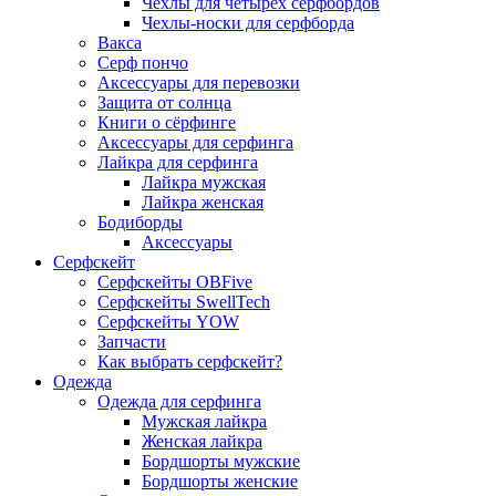
Чехлы для четырёх серфбордов
Чехлы-носки для серфборда
Вакса
Серф пончо
Аксессуары для перевозки
Защита от солнца
Книги о сёрфинге
Аксессуары для серфинга
Лайкра для серфинга
Лайкра мужская
Лайкра женская
Бодиборды
Аксессуары
Серфскейт
Серфскейты OBFive
Серфскейты SwellTech
Серфскейты YOW
Запчасти
Как выбрать серфскейт?
Одежда
Одежда для серфинга
Мужская лайкра
Женская лайкра
Бордшорты мужские
Бордшорты женские