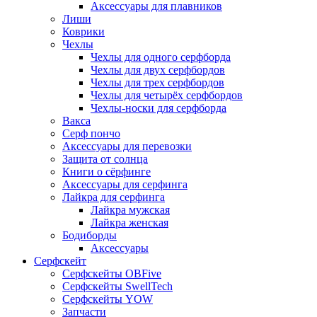
Аксессуары для плавников
Лиши
Коврики
Чехлы
Чехлы для одного серфборда
Чехлы для двух серфбордов
Чехлы для трех серфбордов
Чехлы для четырёх серфбордов
Чехлы-носки для серфборда
Вакса
Серф пончо
Аксессуары для перевозки
Защита от солнца
Книги о сёрфинге
Аксессуары для серфинга
Лайкра для серфинга
Лайкра мужская
Лайкра женская
Бодиборды
Аксессуары
Серфскейт
Серфскейты OBFive
Серфскейты SwellTech
Серфскейты YOW
Запчасти