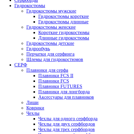
Серфборды
Гидрокостюмы
Гидрокостюмы мужские
Гидрокостюмы короткие
Гидрокостюмы длинные
Гидрокостюмы женские
Короткие гидрокостюмы
Длинные гидрокостюмы
Гидрокостюмы детские
Гидрообувь
Перчатки для серфинга
Шлемы для гидрокостюмов
СЕРФ
Плавники для серфа
Плавники FCS II
Плавники FCS
Плавники FUTURES
Плавники для лонгборда
Аксессуары для плавников
Лиши
Коврики
Чехлы
Чехлы для одного серфборда
Чехлы для двух серфбордов
Чехлы для трех серфбордов