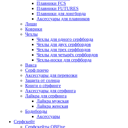
Плавники FCS
Плавники FUTURES
Плавники для лонгборда
Аксессуары для плавников
Лиши
Коврики
Чехлы
Чехлы для одного серфборда
Чехлы для двух серфбордов
Чехлы для трех серфбордов
Чехлы для четырёх серфбордов
Чехлы-носки для серфборда
Вакса
Серф пончо
Аксессуары для перевозки
Защита от солнца
Книги о сёрфинге
Аксессуары для серфинга
Лайкра для серфинга
Лайкра мужская
Лайкра женская
Бодиборды
Аксессуары
Серфскейт
Серфскейты OBFive