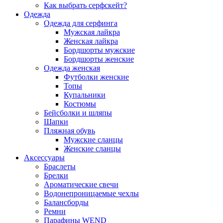
Как выбрать серфскейт?
Одежда
Одежда для серфинга
Мужская лайкра
Женская лайкра
Бордшорты мужские
Бордшорты женские
Одежда женская
Футболки женские
Топы
Купальники
Костюмы
Бейсболки и шляпы
Шапки
Пляжная обувь
Мужские сланцы
Женские сланцы
Аксессуары
Браслеты
Брелки
Ароматические свечи
Водонепроницаемые чехлы
Балансборды
Ремни
Парафины WEND