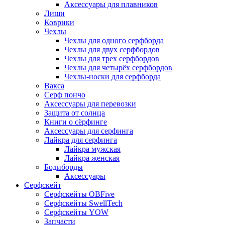
Аксессуары для плавников
Лиши
Коврики
Чехлы
Чехлы для одного серфборда
Чехлы для двух серфбордов
Чехлы для трех серфбордов
Чехлы для четырёх серфбордов
Чехлы-носки для серфборда
Вакса
Серф пончо
Аксессуары для перевозки
Защита от солнца
Книги о сёрфинге
Аксессуары для серфинга
Лайкра для серфинга
Лайкра мужская
Лайкра женская
Бодиборды
Аксессуары
Серфскейт
Серфскейты OBFive
Серфскейты SwellTech
Серфскейты YOW
Запчасти