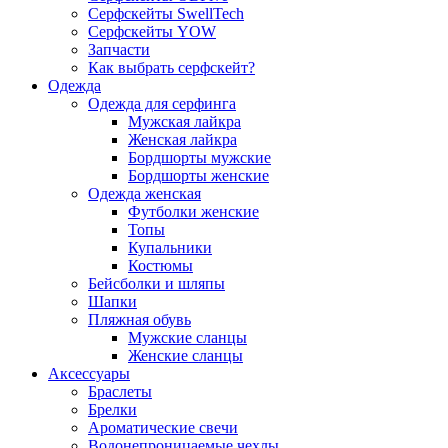
Серфскейты SwellTech
Серфскейты YOW
Запчасти
Как выбрать серфскейт?
Одежда
Одежда для серфинга
Мужская лайкра
Женская лайкра
Бордшорты мужские
Бордшорты женские
Одежда женская
Футболки женские
Топы
Купальники
Костюмы
Бейсболки и шляпы
Шапки
Пляжная обувь
Мужские сланцы
Женские сланцы
Аксессуары
Браслеты
Брелки
Ароматические свечи
Водонепроницаемые чехлы