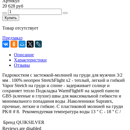
Артикул
20 628 руб
Купить
Товар отсутствует
Предзаказ
Описание
Характеристики
Отзывы
Гидрокостюм с застежкой-молнией на груди для мужчин 3/2
мм .
100% неопрен StretchFlight x2 - теплый, легкий и гибкий
Vapor Stretch на груди и спине - задерживает солнце и
сохраняет тепло
Подкладка WarmFlight® на задней панели
GBS (клееные и глухие) швы для максимальной гибкости и
минимального попадания воды
.Наколенники Supratex,
прочные, легкие и гибкие
.
С пластиковой молнией на груди
PK® # 8
.
Рекомендуемая температура воды 13 ° C - 18 ° C /
Бренд
QUIKSILVER
Reviews are disabled