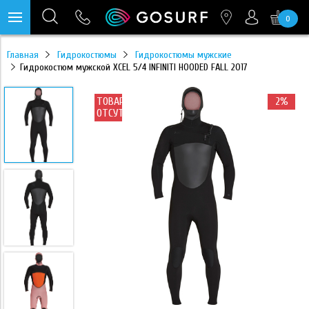
0
https://mc.yandex.ru/pixel/28467905289433451?rnd=%aw_random%
Главная
Гидрокостюмы
Гидрокостюмы мужские
Гидрокостюм мужской XCEL 5/4 INFINITI HOODED FALL 2017
ТОВАР
2%
ОТСУТСТВУЕТ