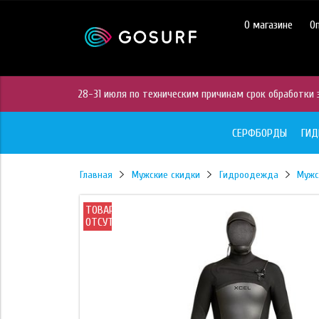
https://mc.yandex.ru/pixel/28467905289433451?rnd=%aw_random%
О магазине
О
28-31 июля по техническим причинам срок обработки з
СЕРФБОРДЫ
ГИ
Главная
Мужские скидки
Гидроодежда
Мужс
ТОВАР
ОТСУТСТВУЕТ