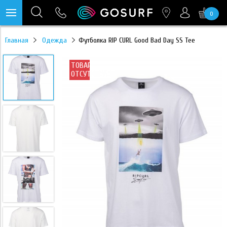
0
https://mc.yandex.ru/pixel/28467905289433451?rnd=%aw_random%
Главная
Одежда
Футболка RIP CURL Good Bad Day SS Tee
ТОВАР
ОТСУТСТВУЕТ