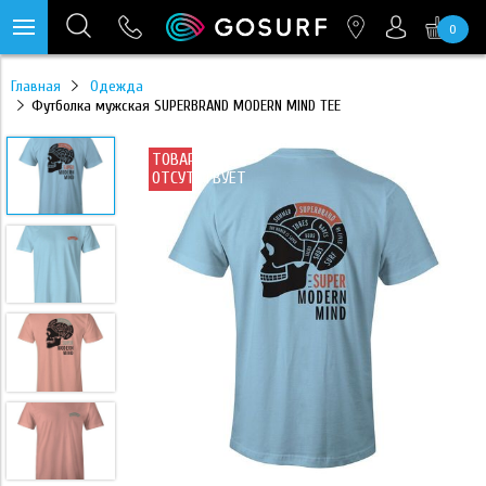
0
https://mc.yandex.ru/pixel/28467905289433451?rnd=%aw_random%
Главная
Одежда
Футболка мужская SUPERBRAND MODERN MIND TEE
ТОВАР
ОТСУТСТВУЕТ