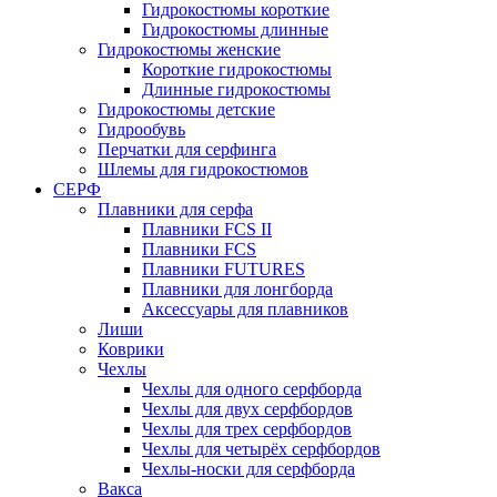
Гидрокостюмы короткие
Гидрокостюмы длинные
Гидрокостюмы женские
Короткие гидрокостюмы
Длинные гидрокостюмы
Гидрокостюмы детские
Гидрообувь
Перчатки для серфинга
Шлемы для гидрокостюмов
СЕРФ
Плавники для серфа
Плавники FCS II
Плавники FCS
Плавники FUTURES
Плавники для лонгборда
Аксессуары для плавников
Лиши
Коврики
Чехлы
Чехлы для одного серфборда
Чехлы для двух серфбордов
Чехлы для трех серфбордов
Чехлы для четырёх серфбордов
Чехлы-носки для серфборда
Вакса