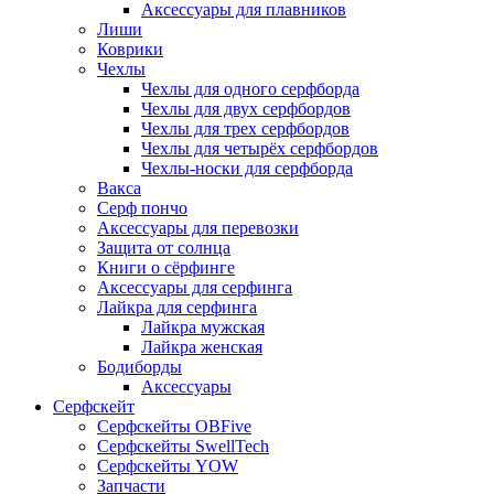
Аксессуары для плавников
Лиши
Коврики
Чехлы
Чехлы для одного серфборда
Чехлы для двух серфбордов
Чехлы для трех серфбордов
Чехлы для четырёх серфбордов
Чехлы-носки для серфборда
Вакса
Серф пончо
Аксессуары для перевозки
Защита от солнца
Книги о сёрфинге
Аксессуары для серфинга
Лайкра для серфинга
Лайкра мужская
Лайкра женская
Бодиборды
Аксессуары
Серфскейт
Серфскейты OBFive
Серфскейты SwellTech
Серфскейты YOW
Запчасти