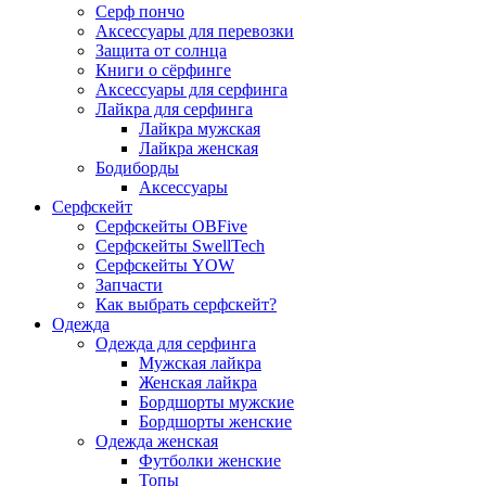
Серф пончо
Аксессуары для перевозки
Защита от солнца
Книги о сёрфинге
Аксессуары для серфинга
Лайкра для серфинга
Лайкра мужская
Лайкра женская
Бодиборды
Аксессуары
Серфскейт
Серфскейты OBFive
Серфскейты SwellTech
Серфскейты YOW
Запчасти
Как выбрать серфскейт?
Одежда
Одежда для серфинга
Мужская лайкра
Женская лайкра
Бордшорты мужские
Бордшорты женские
Одежда женская
Футболки женские
Топы