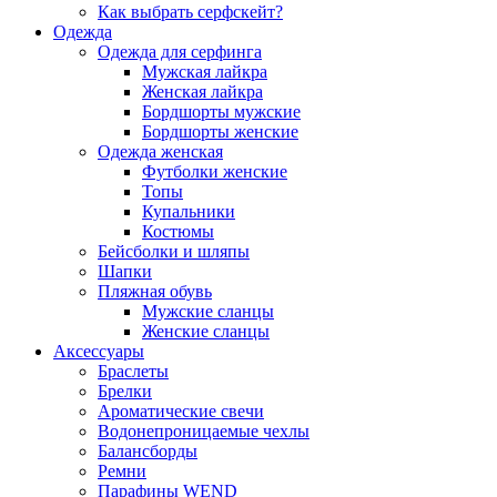
Как выбрать серфскейт?
Одежда
Одежда для серфинга
Мужская лайкра
Женская лайкра
Бордшорты мужские
Бордшорты женские
Одежда женская
Футболки женские
Топы
Купальники
Костюмы
Бейсболки и шляпы
Шапки
Пляжная обувь
Мужские сланцы
Женские сланцы
Аксессуары
Браслеты
Брелки
Ароматические свечи
Водонепроницаемые чехлы
Балансборды
Ремни
Парафины WEND