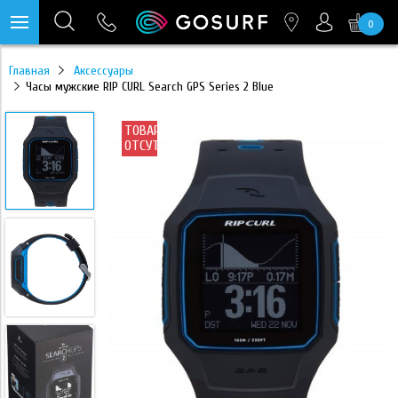
0
https://mc.yandex.ru/pixel/28467905289433451?rnd=%aw_random%
Главная
Аксессуары
Часы мужские RIP CURL Search GPS Series 2 Blue
ТОВАР
ОТСУТСТВУЕТ