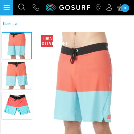
0
https://mc.yandex.ru/pixel/28467905289433451?rnd=%aw_random%
Главная
ТОВАР
ОТСУТСТВУЕТ