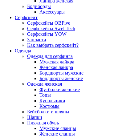
Лайкра женская
Бодиборды
Аксессуары
Серфскейт
Серфскейты OBFive
Серфскейты SwellTech
Серфскейты YOW
Запчасти
Как выбрать серфскейт?
Одежда
Одежда для серфинга
Мужская лайкра
Женская лайкра
Бордшорты мужские
Бордшорты женские
Одежда женская
Футболки женские
Топы
Купальники
Костюмы
Бейсболки и шляпы
Шапки
Пляжная обувь
Мужские сланцы
Женские сланцы