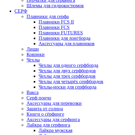
Перчатки для серфинга
Шлемы для гидрокостюмов
СЕРФ
Плавники для серфа
Плавники FCS II
Плавники FCS
Плавники FUTURES
Плавники для лонгборда
Аксессуары для плавников
Лиши
Коврики
Чехлы
Чехлы для одного серфборда
Чехлы для двух серфбордов
Чехлы для трех серфбордов
Чехлы для четырёх серфбордов
Чехлы-носки для серфборда
Вакса
Серф пончо
Аксессуары для перевозки
Защита от солнца
Книги о сёрфинге
Аксессуары для серфинга
Лайкра для серфинга
Лайкра мужская