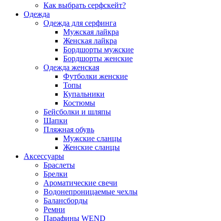
Как выбрать серфскейт?
Одежда
Одежда для серфинга
Мужская лайкра
Женская лайкра
Бордшорты мужские
Бордшорты женские
Одежда женская
Футболки женские
Топы
Купальники
Костюмы
Бейсболки и шляпы
Шапки
Пляжная обувь
Мужские сланцы
Женские сланцы
Аксессуары
Браслеты
Брелки
Ароматические свечи
Водонепроницаемые чехлы
Балансборды
Ремни
Парафины WEND