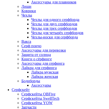
Аксессуары для плавников
Лиши
Коврики
Чехлы
Чехлы для одного серфборда
Чехлы для двух серфбордов
Чехлы для трех серфбордов
Чехлы для четырёх серфбордов
Чехлы-носки для серфборда
Вакса
Серф пончо
Аксессуары для перевозки
Защита от солнца
Книги о сёрфинге
Аксессуары для серфинга
Лайкра для серфинга
Лайкра мужская
Лайкра женская
Бодиборды
Аксессуары
Серфскейт
Серфскейты OBFive
Серфскейты SwellTech
Серфскейты YOW
Запчасти