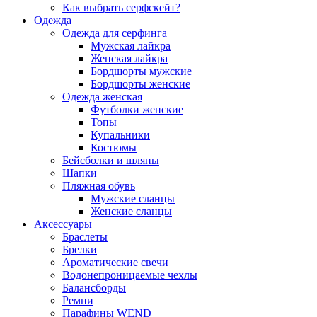
Как выбрать серфскейт?
Одежда
Одежда для серфинга
Мужская лайкра
Женская лайкра
Бордшорты мужские
Бордшорты женские
Одежда женская
Футболки женские
Топы
Купальники
Костюмы
Бейсболки и шляпы
Шапки
Пляжная обувь
Мужские сланцы
Женские сланцы
Аксессуары
Браслеты
Брелки
Ароматические свечи
Водонепроницаемые чехлы
Балансборды
Ремни
Парафины WEND