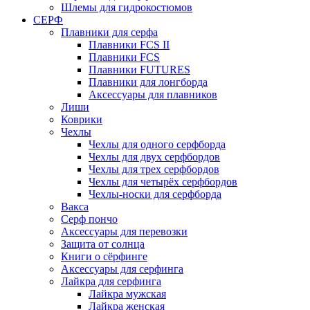
Шлемы для гидрокостюмов
СЕРФ
Плавники для серфа
Плавники FCS II
Плавники FCS
Плавники FUTURES
Плавники для лонгборда
Аксессуары для плавников
Лиши
Коврики
Чехлы
Чехлы для одного серфборда
Чехлы для двух серфбордов
Чехлы для трех серфбордов
Чехлы для четырёх серфбордов
Чехлы-носки для серфборда
Вакса
Серф пончо
Аксессуары для перевозки
Защита от солнца
Книги о сёрфинге
Аксессуары для серфинга
Лайкра для серфинга
Лайкра мужская
Лайкра женская