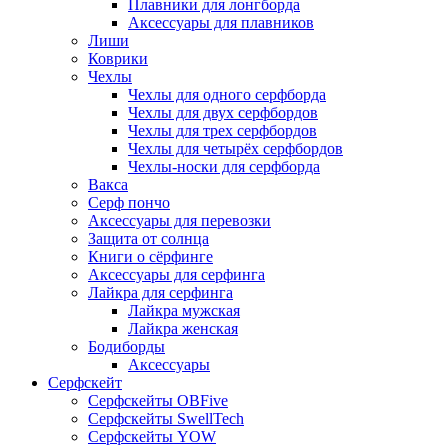
Плавники для лонгборда
Аксессуары для плавников
Лиши
Коврики
Чехлы
Чехлы для одного серфборда
Чехлы для двух серфбордов
Чехлы для трех серфбордов
Чехлы для четырёх серфбордов
Чехлы-носки для серфборда
Вакса
Серф пончо
Аксессуары для перевозки
Защита от солнца
Книги о сёрфинге
Аксессуары для серфинга
Лайкра для серфинга
Лайкра мужская
Лайкра женская
Бодиборды
Аксессуары
Серфскейт
Серфскейты OBFive
Серфскейты SwellTech
Серфскейты YOW