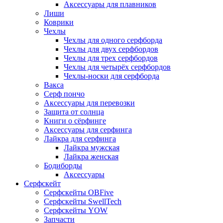
Аксессуары для плавников
Лиши
Коврики
Чехлы
Чехлы для одного серфборда
Чехлы для двух серфбордов
Чехлы для трех серфбордов
Чехлы для четырёх серфбордов
Чехлы-носки для серфборда
Вакса
Серф пончо
Аксессуары для перевозки
Защита от солнца
Книги о сёрфинге
Аксессуары для серфинга
Лайкра для серфинга
Лайкра мужская
Лайкра женская
Бодиборды
Аксессуары
Серфскейт
Серфскейты OBFive
Серфскейты SwellTech
Серфскейты YOW
Запчасти