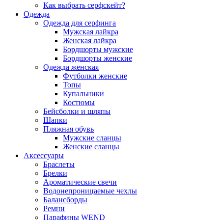
Как выбрать серфскейт?
Одежда
Одежда для серфинга
Мужская лайкра
Женская лайкра
Бордшорты мужские
Бордшорты женские
Одежда женская
Футболки женские
Топы
Купальники
Костюмы
Бейсболки и шляпы
Шапки
Пляжная обувь
Мужские сланцы
Женские сланцы
Аксессуары
Браслеты
Брелки
Ароматические свечи
Водонепроницаемые чехлы
Балансборды
Ремни
Парафины WEND