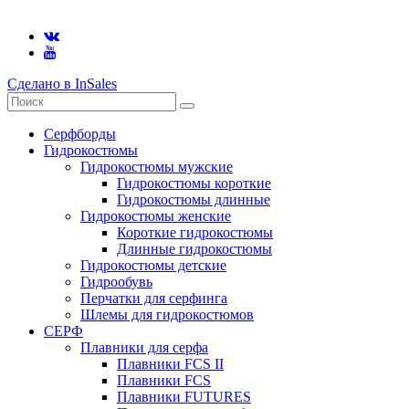
Сделано в InSales
Серфборды
Гидрокостюмы
Гидрокостюмы мужские
Гидрокостюмы короткие
Гидрокостюмы длинные
Гидрокостюмы женские
Короткие гидрокостюмы
Длинные гидрокостюмы
Гидрокостюмы детские
Гидрообувь
Перчатки для серфинга
Шлемы для гидрокостюмов
СЕРФ
Плавники для серфа
Плавники FCS II
Плавники FCS
Плавники FUTURES