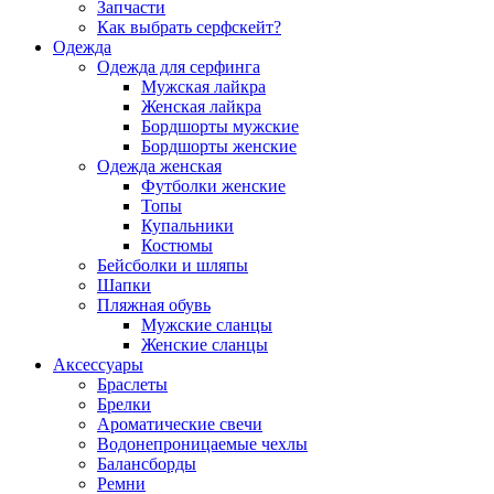
Запчасти
Как выбрать серфскейт?
Одежда
Одежда для серфинга
Мужская лайкра
Женская лайкра
Бордшорты мужские
Бордшорты женские
Одежда женская
Футболки женские
Топы
Купальники
Костюмы
Бейсболки и шляпы
Шапки
Пляжная обувь
Мужские сланцы
Женские сланцы
Аксессуары
Браслеты
Брелки
Ароматические свечи
Водонепроницаемые чехлы
Балансборды
Ремни