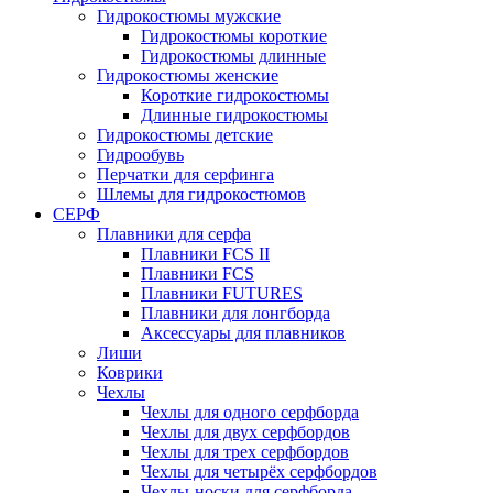
Гидрокостюмы мужские
Гидрокостюмы короткие
Гидрокостюмы длинные
Гидрокостюмы женские
Короткие гидрокостюмы
Длинные гидрокостюмы
Гидрокостюмы детские
Гидрообувь
Перчатки для серфинга
Шлемы для гидрокостюмов
СЕРФ
Плавники для серфа
Плавники FCS II
Плавники FCS
Плавники FUTURES
Плавники для лонгборда
Аксессуары для плавников
Лиши
Коврики
Чехлы
Чехлы для одного серфборда
Чехлы для двух серфбордов
Чехлы для трех серфбордов
Чехлы для четырёх серфбордов
Чехлы-носки для серфборда