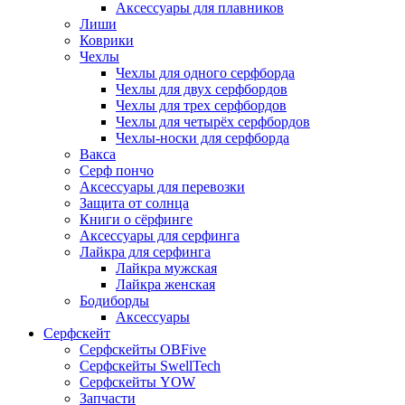
Аксессуары для плавников
Лиши
Коврики
Чехлы
Чехлы для одного серфборда
Чехлы для двух серфбордов
Чехлы для трех серфбордов
Чехлы для четырёх серфбордов
Чехлы-носки для серфборда
Вакса
Серф пончо
Аксессуары для перевозки
Защита от солнца
Книги о сёрфинге
Аксессуары для серфинга
Лайкра для серфинга
Лайкра мужская
Лайкра женская
Бодиборды
Аксессуары
Серфскейт
Серфскейты OBFive
Серфскейты SwellTech
Серфскейты YOW
Запчасти