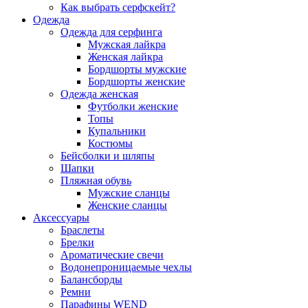
Как выбрать серфскейт?
Одежда
Одежда для серфинга
Мужская лайкра
Женская лайкра
Бордшорты мужские
Бордшорты женские
Одежда женская
Футболки женские
Топы
Купальники
Костюмы
Бейсболки и шляпы
Шапки
Пляжная обувь
Мужские сланцы
Женские сланцы
Аксессуары
Браслеты
Брелки
Ароматические свечи
Водонепроницаемые чехлы
Балансборды
Ремни
Парафины WEND