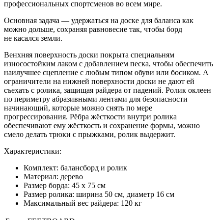
профессиональных спортсменов во всем мире.
Основная задача — удержаться на доске для баланса как
можно дольше
,
сохраняя равновесие
так,
чтобы борд
не касался земли.
Венхняя поверхность доски покрыта специальням
износостойким лаком с добавлением песка, чтобы обеспечить
наилучшее сцепление с любым типом обуви или босиком. А
ограничители на нижней поверхности доски не дают ей
съехать с ролика, защищая райдера от падений. Ролик оклеен
по периметру абразивными лентами для безопасности
начинающий, которые можно снять по мере
прогрессирования. Рёбра жёсткости внутри ролика
обеспечивают ему жёсткость и сохранение формы, можно
смело делать трюки с прыжками, ролик выдержит.
Характеристики:
Комплект: балансборд и ролик
Материал: дерево
Размер борда: 45 х 75 см
Размер ролика: ширина 50 см
,
диаметр 16 см
Максимальный вес райдера: 120 кг