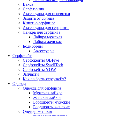
Вакса
Серф пончо
Аксессуары для перевозки
Защита от солнца
Книги о сёрфинге
Аксессуары для серфинга
Лайкра для серфинга
Лайкра мужская
Лайкра женская
Бодиборды
Аксессуары
Серфскейт
Серфскейты OBFive
Серфскейты SwellTech
Серфскейты YOW
Запчасти
Как выбрать серфскейт?
Одежда
Одежда для серфинга
Мужская лайкра
Женская лайкра
Бордшорты мужские
Бордшорты женские
Одежда женская